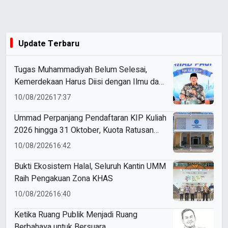
Update Terbaru
Tugas Muhammadiyah Belum Selesai,
Kemerdekaan Harus Diisi dengan Ilmu dan
Amal
10/08/2026
17:37
Ummad Perpanjang Pendaftaran KIP Kuliah
2026 hingga 31 Oktober, Kuota Ratusan
Menanti
10/08/2026
16:42
Bukti Ekosistem Halal, Seluruh Kantin UMM
Raih Pengakuan Zona KHAS
10/08/2026
16:40
Ketika Ruang Publik Menjadi Ruang
Berbahaya untuk Bersuara