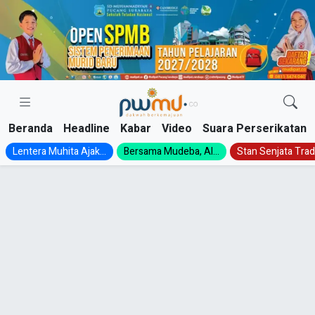
Skip
to
content
Beranda
Headline
Kabar
Video
Suara Perserikatan
Lentera Muhita Ajak...
Bersama Mudeba, Al...
Stan Senjata Tradi