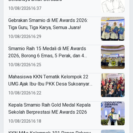
10/08/2026
16:37
Gebrakan Smamio di ME Awards 2026:
Tiga Guru, Tiga Karya, Semua Juara!
10/08/2026
16:29
Smamio Raih 15 Medali di ME Awards
2026, Borong 6 Emas, 5 Perak, dan 4
Perunggu
10/08/2026
16:25
Mahasiswa KKN Tematik Kelompok 22
UMG Ajak Ibu-Ibu PKK Desa Sukoanyar
Berkreasi dengan Ecoprint
10/08/2026
16:22
Kepala Smamio Raih Gold Medal Kepala
Sekolah Berprestasi ME Awards 2026
10/08/2026
16:18