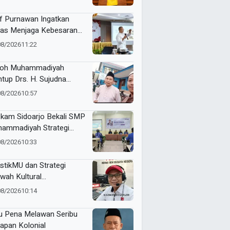
anda University
f Purnawan Ingatkan
as Menjaga Kebesaran
hammadiyah
08/2026
11:22
oh Muhammadiyah
tup Drs. H. Sujudna
at, Dikenang Berdedikasi
08/2026
10:57
bangkan Dakwah dan
didikan
kam Sidoarjo Bekali SMP
ammadiyah Strategi
nding dan Marketing
08/2026
10:33
olah
stikMU dan Strategi
wah Kultural
hammadiyah
08/2026
10:14
u Pena Melawan Seribu
apan Kolonial