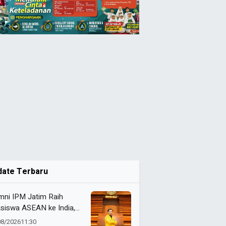
date Terbaru
mni IPM Jatim Raih
siswa ASEAN ke India,
ut Studi Filsafat di
08/2026
11:30