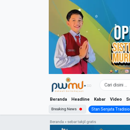
Skip
to
content
Beranda
Headline
Kabar
Video
S
Breaking News
Stan Senjata Tradision
Beranda
»
sebar takjil gratis