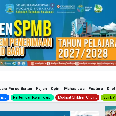
uara Perserikatan
Kajian
Opini
Mahasiswa
Feature
Khot
al...
Pertemuan Ikwam dan...
Mudipat Children Choir...
Suli Da’