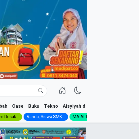
bah
Oase
Buku
Tekno
Aisyiyah dan NA
im Desak...
Vanda, Siswa SMK...
MA Al-Ishlah Gelar...
Muktamar A