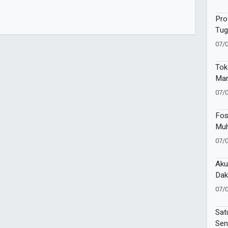
Nal
Pro
Tug
Mu
07/
Tok
Man
Waf
07/
Kem
Pen
Fos
Muh
Bra
07/
Sek
Aku
Dak
Mu
07/
Sat
Sen