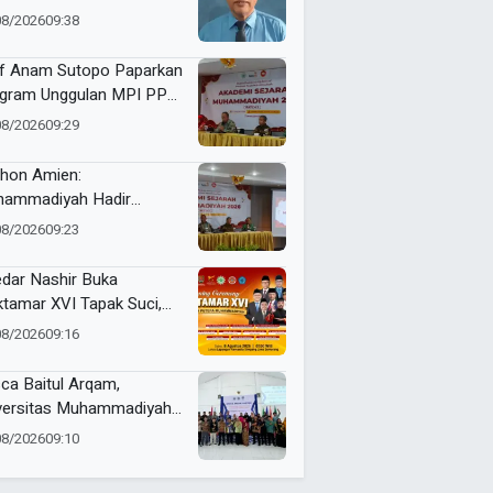
08/2026
09:38
f Anam Sutopo Paparkan
gram Unggulan MPI PP
hammadiyah
08/2026
09:29
thon Amien:
ammadiyah Hadir
uskan Akidah
08/2026
09:23
dar Nashir Buka
tamar XVI Tapak Suci,
umlah Menteri dan Kapolri
08/2026
09:16
adwalkan Hadir
ca Baitul Arqam,
versitas Muhammadiyah
ua Barat Kawal RTL
08/2026
09:10
erta Selama Enam Bulan