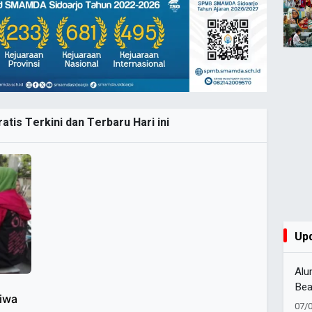
ratis Terkini dan Terbaru Hari ini
Up
Alu
Bea
Jiwa
Lanj
07/