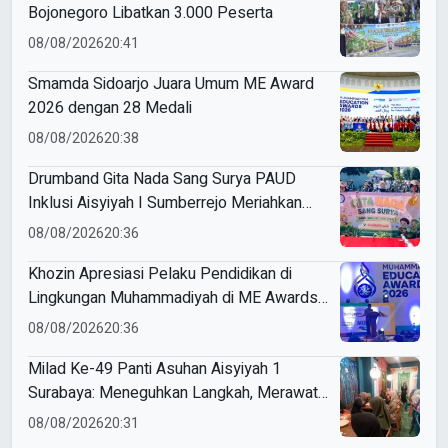
Bojonegoro Libatkan 3.000 Peserta
08/08/2026
20:41
Smamda Sidoarjo Juara Umum ME Award
2026 dengan 28 Medali
08/08/2026
20:38
Drumband Gita Nada Sang Surya PAUD
Inklusi Aisyiyah I Sumberrejo Meriahkan
Pawai Tunas Athfal Bojonegoro
08/08/2026
20:36
Khozin Apresiasi Pelaku Pendidikan di
Lingkungan Muhammadiyah di ME Awards
2026
08/08/2026
20:36
Milad Ke-49 Panti Asuhan Aisyiyah 1
Surabaya: Meneguhkan Langkah, Merawat
Amanah
08/08/2026
20:31