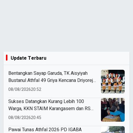
Update Terbaru
Bentangkan Sayap Garuda, TK Aisyiyah
Bustanul Athfal 49 Griya Kencana Driyorejo
Perdana Ikut Karnaval Budaya di
08/08/2026
20:52
Kecamatan Driyorejo
Sukses Datangkan Kurang Lebih 100
Warga, KKN STAIM Karangasem dan RS
Arsy Gelar Cek Kesehatan Gratis di
08/08/2026
20:45
Gampangsejati
Pawai Tunas Athfal 2026 PD IGABA