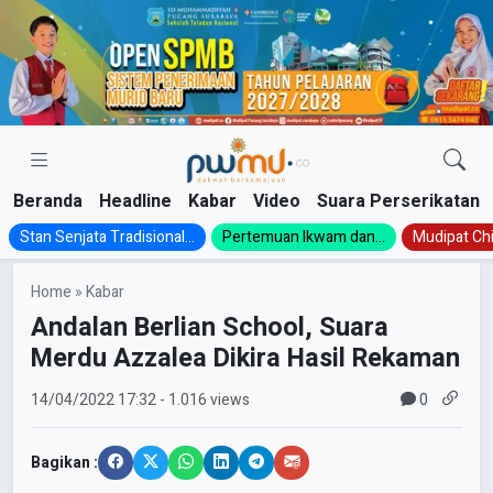
Skip
to
content
Beranda
Headline
Kabar
Video
Suara Perserikatan
Stan Senjata Tradisional...
Pertemuan Ikwam dan...
Mudipat Chil
Home
»
Kabar
Andalan Berlian School, Suara
Merdu Azzalea Dikira Hasil Rekaman
0
14/04/2022
17:32
- 1.016 views
Bagikan :