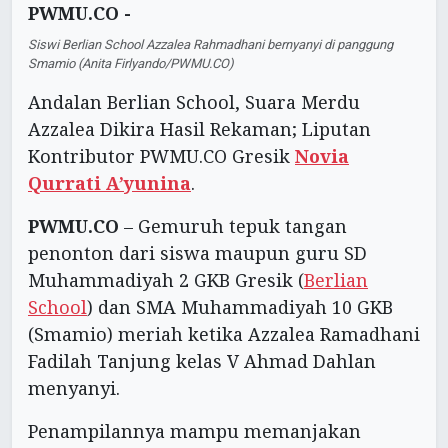
PWMU.CO -
Siswi Berlian School Azzalea Rahmadhani bernyanyi di panggung
Smamio (Anita Firlyando/PWMU.CO)
Andalan Berlian School, Suara Merdu
Azzalea Dikira Hasil Rekaman; Liputan
Kontributor PWMU.CO Gresik
Novia
Qurrati A’yunina
.
PWMU.CO
– Gemuruh tepuk tangan
penonton dari siswa maupun guru SD
Muhammadiyah 2 GKB Gresik (
Berlian
School
) dan SMA Muhammadiyah 10 GKB
(Smamio) meriah ketika Azzalea Ramadhani
Fadilah Tanjung kelas V Ahmad Dahlan
menyanyi.
Penampilannya mampu memanjakan