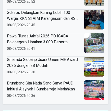
Driyorejo Perdana Ikut Karnaval Budaya di
08/08/2026 20:52
Kecamatan Driyorejo
Sukses Datangkan Kurang Lebih 100
Warga, KKN STAIM Karangasem dan RS
Arsy Gelar Cek Kesehatan Gratis di
08/08/2026 20:45
Gampangsejati
Pawai Tunas Athfal 2026 PD IGABA
Bojonegoro Libatkan 3.000 Peserta
08/08/2026 20:41
Smamda Sidoarjo Juara Umum ME Award
2026 dengan 28 Medali
08/08/2026 20:38
Drumband Gita Nada Sang Surya PAUD
Inklusi Aisyiyah I Sumberrejo Meriahkan
Pawai Tunas Athfal Bojonegoro
08/08/2026 20:36