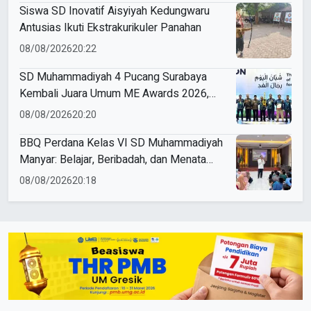
Siswa SD Inovatif Aisyiyah Kedungwaru
Antusias Ikuti Ekstrakurikuler Panahan
08/08/2026
20:22
SD Muhammadiyah 4 Pucang Surabaya
Kembali Juara Umum ME Awards 2026,
Borong 31 Medali
08/08/2026
20:20
BBQ Perdana Kelas VI SD Muhammadiyah
Manyar: Belajar, Beribadah, dan Menata
Langkah Raih Prestasi
08/08/2026
20:18