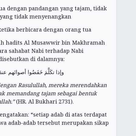
ua dengan pandangan yang tajam, tidak
yang tidak menyenangkan
ketika berbicara dengan orang tua
alah hadits Al Musawwir bin Makhramah
ra sahabat Nabi terhadap Nabi
 disebutkan di dalamnya:
وإذا تكَلَّمَ خَفَضُوا أصواتَهم عند
 dengan Rasulullah, mereka merendahkan
dak memandang tajam sebagai bentuk
llah.”
(HR. Al Bukhari 2731).
ngatakan: “setiap adab di atas terdapat
wa adab-adab tersebut merupakan sikap