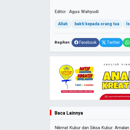
Editor :
Agus Wahyudi
Allah
bakti kepada orang tua
I
Bagikan :
Facebook
Twitter
Baca Lainnya
Nikmat Kubur dan Siksa Kubur: Amala