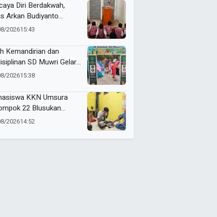
a Sumber Anom
caya Diri Berdakwah,
is Arkan Budiyanto
paikan Kultum Inspiratif
08/2026
15:43
Masjid Baiturrahman
ih Kemandirian dan
isiplinan SD Muwri Gelar
ahiran 2026
08/2026
15:38
asiswa KKN Umsura
ompok 22 Blusukan
alkan “Si-Patuh” di Desa
08/2026
14:52
jarkejen