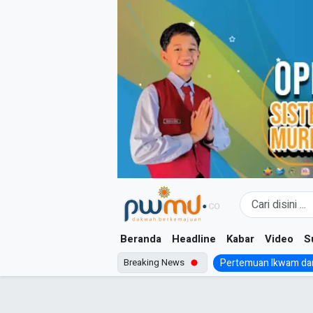
Skip
to
content
Beranda
Headline
Kabar
Video
S
Breaking News
Pertemuan Ikwam dan