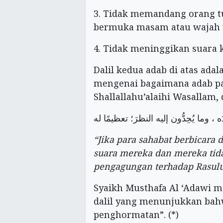
3. Tidak memandang orang t
bermuka masam atau wajah 
4. Tidak meninggikan suara 
Dalil kedua adab di atas ad
mengenai bagaimana adab pa
Shallallahu’alaihi Wasallam,
َه ، وما يُحِدُّون إليه النظرَ؛ تعظيمًا له
“Jika para sahabat berbicara
suara mereka dan mereka ti
pengagungan terhadap Rasulu
Syaikh Musthafa Al ‘Adawi me
dalil yang menunjukkan bah
penghormatan”. (*)