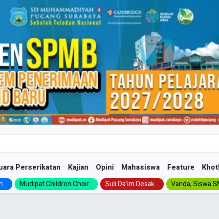
uara Perserikatan
Kajian
Opini
Mahasiswa
Feature
Khot
...
Mudipat Children Choir...
Suli Da’im Desak...
Vanda, Siswa SM