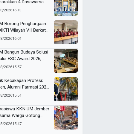
arakkan 4 Dasawarsa,
I Gelar Pentas Seni
08/2026
16:13
uh Makna
 Borong Penghargaan
IKTI Wilayah VII Berkat
ja Sama Industri dan
08/2026
16:01
ernasional yang
dampak
 Bangun Budaya Solusi
alui ESC Award 2026,
ing Dosen dan Tendik
08/2026
15:57
atif
uk Kecakapan Profesi;
en, Alumni Farmasi 2026
K Muhammadiyah 7
08/2026
15:51
danglegi Berhasil Kerja
elum Lulus
asiswa KKN UM Jember
sama Warga Gotong
ong Bersihkan Puing
08/2026
15:47
ah Korban Kebakaran di