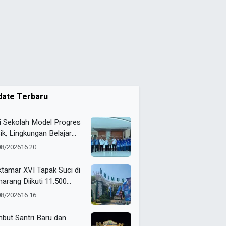
date Terbaru
i Sekolah Model Progres
ik, Lingkungan Belajar
man Jadi Prioritas
08/2026
16:20
mio Gresik
tamar XVI Tapak Suci di
arang Diikuti 11.500
erta, Ini Rangkaian
08/2026
16:16
ndanya
but Santri Baru dan