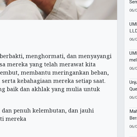
Sem
OPP
06/
Pen
UMM
LLD
Ker
06/
Int
Ber
UMM
b berbakti, menghormati, dan menyayangi
mel
asa mereka yang telah merawat kita
Jar
06/
a lembut, membantu meringankan beban,
Inov
erta kebahagiaan mereka setiap saat.
Unj
ang baik dan akhlak yang mulia untuk
Que
SM
06/
Gon
Seb
n dan penuh kelembutan, dan jauhi
Mah
Ber
ti mereka
Roy
06/
Rum