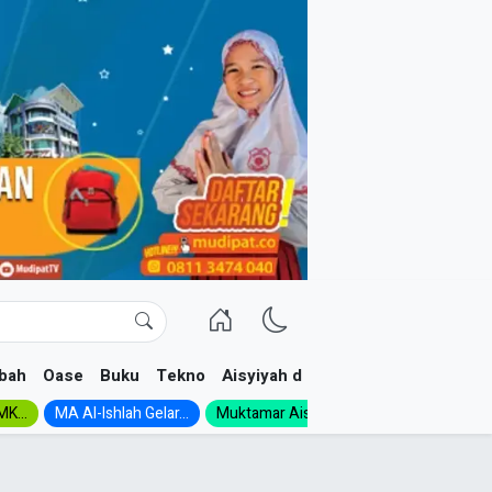
bah
Oase
Buku
Tekno
Aisyiyah dan NA
K...
MA Al-Ishlah Gelar...
Muktamar Aisyiyah 1926:...
Muhadloro