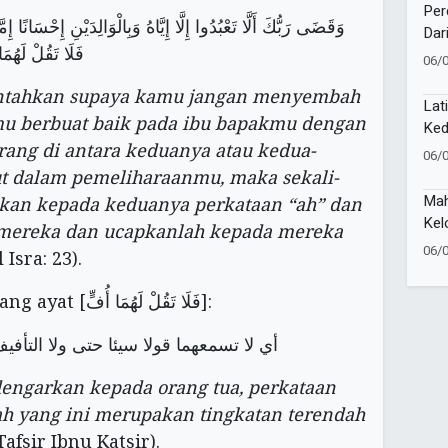
Des
Per
وَقَضَى رَبُّكَ أَلَّا تَعْبُدُوا إِلَّا إِيَّاهُ وَبِالْوَالِدَيْنِ إِحْسَانًا إِم
Dar
فَلَا تَقُلْ لَهُمَا
Sam
06/
di 
ntahkan supaya kamu jangan menyembah
Lat
mu berbuat baik pada ibu bapakmu dengan
Ked
orang di antara keduanya atau kedua-
Kem
06/
t dalam pemeliharaanmu, maka sekali-
Mah
kan kepada keduanya perkataan “ah” dan
Kel
mereka dan ucapkanlah kepada mereka
Ken
06/
 Isra: 23).
Ban
Ibnu Katsir menjelaskan tentang ayat [فَلَا تَقُلْ لَهُمَا أُفٍّ]:
أي لا تسمعهما قولا سيئا حتى ولا التأف
ngarkan kepada orang tua, perkataan
ah yang ini merupakan tingkatan terendah
Tafsir Ibnu Katsir).