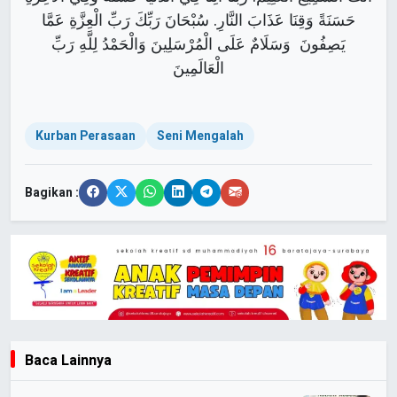
حَسَنَةً وَقِنَا عَذَابَ النَّارِ. سُبْحَانَ رَبِّكَ رَبِّ الْعِزَّةِ عَمَّا
يَصِفُونَ وَسَلَامٌ عَلَى الْمُرْسَلِينَ وَالْحَمْدُ لِلَّهِ رَبِّ
الْعَالَمِينَ
Kurban Perasaan
Seni Mengalah
Bagikan :
Baca Lainnya