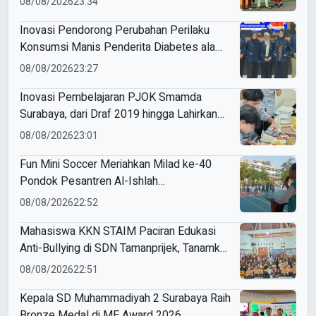
08/08/2026
23:34
Inovasi Pendorong Perubahan Perilaku
Konsumsi Manis Penderita Diabetes ala
Mahasiswa Unesa
08/08/2026
23:27
Inovasi Pembelajaran PJOK Smamda
Surabaya, dari Draf 2019 hingga Lahirkan
Modul Gizi Digital
08/08/2026
23:01
Fun Mini Soccer Meriahkan Milad ke-40
Pondok Pesantren Al-Ishlah
Sendangagung
08/08/2026
22:52
Mahasiswa KKN STAIM Paciran Edukasi
Anti-Bullying di SDN Tamanprijek, Tanamkan
Empati Sejak Dini
08/08/2026
22:51
Kepala SD Muhammadiyah 2 Surabaya Raih
Bronze Medal di ME Award 2026