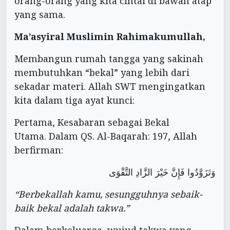
orang-orang yang kita cintai di bawah atap
yang sama.
Ma’asyiral Muslimin Rahimakumullah,
Membangun rumah tangga yang sakinah
membutuhkan “bekal” yang lebih dari
sekadar materi. Allah SWT mengingatkan
kita dalam tiga ayat kunci:
Pertama, Kesabaran sebagai Bekal
Utama. Dalam QS. Al-Baqarah: 197, Allah
berfirman:
وَتَزَوَّدُوا فَإِنَّ خَيْرَ الزَّادِ التَّقْوَى
“Berbekallah kamu, sesungguhnya sebaik-
baik bekal adalah takwa.”