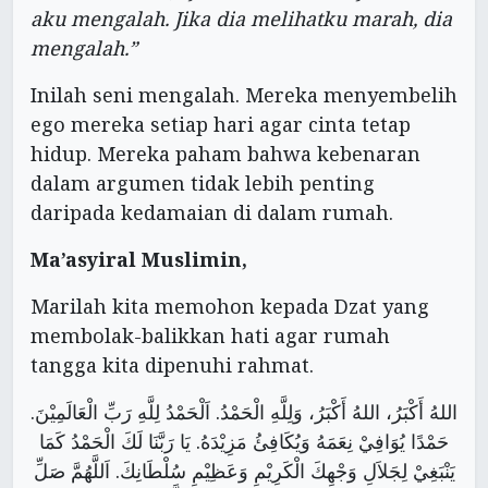
aku mengalah. Jika dia melihatku marah, dia
mengalah.”
Inilah seni mengalah. Mereka menyembelih
ego mereka setiap hari agar cinta tetap
hidup. Mereka paham bahwa kebenaran
dalam argumen tidak lebih penting
daripada kedamaian di dalam rumah.
Ma’asyiral Muslimin,
Marilah kita memohon kepada Dzat yang
membolak-balikkan hati agar rumah
tangga kita dipenuhi rahmat.
اللهُ أَكْبَرُ، اللهُ أَكْبَرُ، وَلِلَّهِ الْحَمْدُ. اَلْحَمْدُ لِلَّهِ رَبِّ الْعَالَمِيْنَ.
حَمْدًا يُوَافِيْ نِعَمَهُ وَيُكَافِئُ مَزِيْدَهُ. يَا رَبَّنَا لَكَ الْحَمْدُ كَمَا
يَنْبَغِيْ لِجَلاَلِ وَجْهِكَ الْكَرِيْمِ وَعَظِيْمِ سُلْطَانِكَ. اَللَّهُمَّ صَلِّ