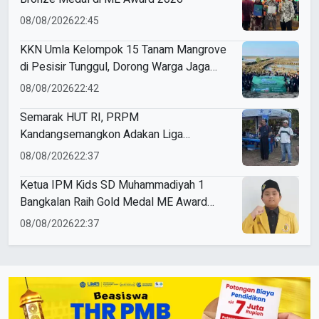
08/08/2026
22:45
KKN Umla Kelompok 15 Tanam Mangrove
di Pesisir Tunggul, Dorong Warga Jaga
Lingkungan
08/08/2026
22:42
Semarak HUT RI, PRPM
Kandangsemangkon Adakan Liga
Kemerdekaan 2026
08/08/2026
22:37
Ketua IPM Kids SD Muhammadiyah 1
Bangkalan Raih Gold Medal ME Award
2026
08/08/2026
22:37