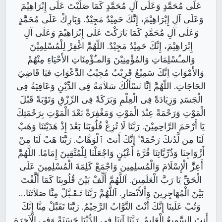
عَلَى مُحَمَّدٍ وَعَلَى آلِ مُحَمَّدٍ كَمَا صَلَّيْتَ عَلَى إِبْرَاهِيْمَ
وَعَلَى آلِ إِبْرَاهِيْمَ، إِنَّكَ حَمِيْدٌ مَجِيْدٌ. وَبَارِكْ عَلَى مُحَمَّدٍ
وَعَلَى آلِ مُحَمَّدٍ كَمَا بَارَكْتَ عَلَى إِبْرَاهِيْمَ وَعَلَى آلِ
إِبْرَاهِيْمَ، إِنَّكَ حَمِيْدٌ مَجِيْدٌ. اللّهُمَّ اغْفِرْ لِلْمُسْلِمِيْنَ
وَالمـُسْلِمَاتِ وَالمُؤْمِنِيْنَ وَالمـُؤْمِنَاتِ الأَحْيَاءِ مِنْهُمْ
وَالأَمْوَاتِ اِنَّكَ سَمِيْعٌ قَرِيْبٌ مُجِيْبُ الدَّعْوَاتِ فيَا قَاضِيَ
الحَاجَاتِ. اللّهُمَّ اِنَّا نَسْأَلُكَ سَلاَمَةً فِى الدِّيْنِ وَعَافِيَةً فِى
الْجَسَدِ وَزِيَادَةً فِى الْعِلْمِ وَبَرَكَةً فِى الرِّزْقِ وَتَوْبَةً قَبْلَ
الْمَوْتِ وَرَحْمَةً عِنْدَ الْمَوْتِ وَمَغْفِرَةً بَعْدَ الْمَوْتِ بِرَحْمَتِكَ
يَا أَرْحَمَ الرَّاحِمِيْنَ. رَبَّنَا لَا تُزِغْ قُلُوبَنَا بَعْدَ إِذْ هَدَيْتَنَا وَهَبْ
لَنَا مِن لَّدُنكَ رَحْمَةً ۚ إِنَّكَ أَنتَ ٱلْوَهَّابُ. رَبَّنَا هَبْ لَنَا مِنْ
أَزْوَاجِنَا وَذُرِّيَّاتِنَا قُرَّةَ أَعْيُنٍ وَاجْعَلْنَا لِلْمُتَّقِينَ إِمَامًا. اللَّهُمَّ
أَعِزَّ الْإِسْلَامَ وَالْمُسلِمِين وَاجْمَعْ كَلِمَةَ الْمُسْلِمِينَ عَلَى
الْحَقِّ يَا رَبَّ الْعَلَمِينَ. اَللَّهُمَّ أَلِّفْ بَيْنَ قُلُوبِنَا كَمَا أَلَّفْتَ
بَيْنَ الْمُهَاجِرِينَ وَاْلأَنْصَارِ. اَللَّهُمَّ رَبَّنَا تَـقَـبَّلْ مِنَّا صَلاَتَنَا…
وَتُبْ عَلَينَا إِنَّكَ أَنْتَ التَّوَّابُ الرَّحِيْمُ. رَبَّنَا تَقَبَّلْ مِنَّا إِنَّكَ
أَنتَ السَّمِيعُ الْعَلِيمُ. رَبَّنَا آتِنَا فِي الدُّنْيَا حَسَنَةً وَفِي الْآخِرَةِ