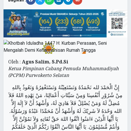
Bagikan :
Oleh :
Agus Salim, S.Pd.Si
Ketua Pimpinan Cabang Pemuda Muhammadiyah
(PCPM) Purwokerto Selatan
إِنَّ الْحَمْدَ لله نَحْمَدُهُ وَنَسْتَعِيْنُهُ وَنَسْتَغْفِرُهُ وَنَعُوذُ بِاللهِ
مِنْ شُرُوْرِ أَنْفُسِنَا وَمِنْ سَيِّئَاتِ أَعْمَالِنَا، مَنْ يَهْدِهِ اللهُ فَلاَ
مُضِلَّ لَهُ وَمَنْ يُضْلِلْ فَلاَ هَادِيَ لَهُ، وَأَشْهَدُ أَنَّ لاَ إِلَهَ إِلاَّ
الله وَحْدَهُ لاَ شَرِيْكَ لَهُ وَأَشْهَدُ أَنَّ مُحَمَّدًا عَبْدُهُ وَرَسُوْلُهُ.
يَا أَيُّهاَ الَّذِيْنَ ءَامَنُوا اتَّقُوا اللهَ حَقَّ تُقَاتِهِ وَلاَ تَمُوْتُنَّ إِلاَّ
وَأَنتُمْ مُّسْلِمُوْنَ. يَا أَيُّهَا النَّاسُ اتَّقُوْا رَبَّكُمُ الَّذِيْ خَلَقَكُمْ