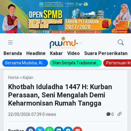
Skip
to
content
Beranda
Headline
Kabar
Video
Suara Perserikatan
Bersama Mudeba, Al...
Stan Senjata Tradisional...
Pertemuan Ik
Home
»
Kajian
Khotbah Iduladha 1447 H: Kurban
Perasaan, Seni Mengalah Demi
Keharmonisan Rumah Tangga
0
22/05/2026
07:39
0 views