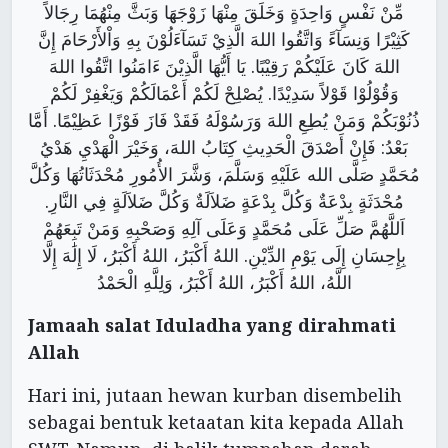
مِّنْ نَفْسٍ وَاحِدَةٍ وَخَلَقَ مِنْهَا زَوْجَهَا وَبَثَّ مِنْهُمَا رِجَالاً
كَثِيْرًا وَنِسَآءً وَاتَّقُوا اللهَ الَّذِيْ تَسَآءَلُوْنَ بِهِ وَاْلأَرْحَامَ إِنَّ
اللهَ كَانَ عَلَيْكُمْ رَقِيْبًا. يَا أَيُّهَا الَّذِيْنَ ءَامَنُوا اتَّقُوا اللهَ
وَقُوْلُوْا قَوْلاً سَدِيْدًا. يُصْلِحْ لَكُمْ أَعْمَالَكُمْ وَيَغْفِرْ لَكُمْ
ذُنُوْبَكُمْ وَمَنْ يُطِعِ اللهَ وَرَسُوْلَهُ فَقَدْ فَازَ فَوْزًا عَظِيْمًا. أَمَّا
بَعْدُ: فَإِنْ أَصْدَقَ الْحَدِيثِ كِتَابُ اللهَ، وَخَيْرَ الْهَدْيِ هَدْيُ
مُحَمَّدٍ صَلَّى الله عَلَيْهِ وَسَلَّمَ، وَشَّرَ الأُمُورِ مُحْدَثَاتُهَا وَكُلَّ
مُحْدَثَةٍ بِدْعَةٌ وَكُلَّ بِدْعَةٍ ضَلاَلَةٌ وَكُلَّ ضَلاَلَةٍ فِي النَّارِ.
اَللَّهُمَّ صَلِّ عَلَى مُحَمَّدٍ وَعَلَى آلِهِ وَصَحْبِهِ وَمَنْ تَبِعَهُمْ
بِإِحِسَانِ إِلَى يَوْمِ الدِّيْنِ. اللهُ أَكْبَرُ، اللهُ أَكْبَرُ، لَا إِلَٰهَ إِلَّا
اللَّهُ، اللهُ أَكْبَرُ، اللهُ أَكْبَرُ، وَلِلَّهِ الْحَمْدُ
Jamaah
salat
Iduladha yang dirahmati
Allah
Hari ini, jutaan hewan kurban disembelih
sebagai bentuk ketaatan kita kepada Allah