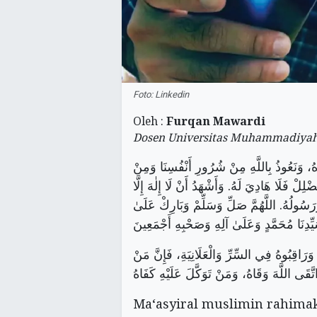
Foto: Linkedin
Oleh :
Furqan Mawardi
Dosen Universitas Muhammadiya
رُهُ، وَنَعُوذُ بِاللَّهِ مِنْ شُرُورِ أَنْفُسِنَا وَمِنْ
لِلْ فَلَا هَادِيَ لَهُ. وَأَشْهَدُ أَنْ لَا إِلٰهَ إِلَّا
َرَسُولُهُ. اللَّهُمَّ صَلِّ وَسَلِّمْ وَبَارِكْ عَلَىٰ
ِ، وَرَاقِبُوهُ فِي السِّرِّ وَالْعَلَانِيَةِ، فَإِنَّ مَنْ
Ma‘asyiral muslimin rahima