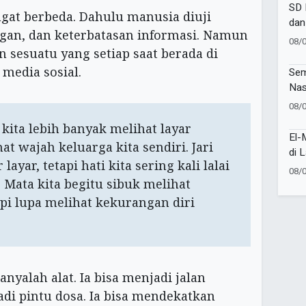
SD 
ngat berbeda. Dahulu manusia diuji
dan
gan, dan keterbatasan informasi. Namun
202
08/
n sesuatu yang setiap saat berada di
media sosial.
Sem
Nas
Laz
08/
Buk
kita lebih banyak melihat layar
Spo
El-
t wajah keluarga kita sendiri. Jari
Kek
di 
layar, tetapi hati kita sering kali lalai
Soc
08/
Ish
 Mata kita begitu sibuk melihat
api lupa melihat kekurangan diri
nyalah alat. Ia bisa menjadi jalan
jadi pintu dosa. Ia bisa mendekatkan