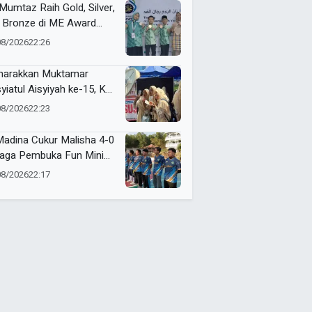
Mumtaz Raih Gold, Silver,
 Bronze di ME Award
6
08/2026
22:26
arakkan Muktamar
yiatul Aisyiyah ke-15, KL
ismu NA Jawa Timur
08/2026
22:23
a Layanan ZISKA hingga
t Foto Cermin Cembung
Madina Cukur Malisha 4-0
inian
Laga Pembuka Fun Mini
cer 4 Dasawarsa Al-
08/2026
22:17
lah