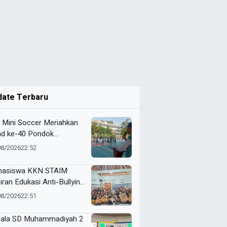
date Terbaru
 Mini Soccer Meriahkan
ad ke-40 Pondok
antren Al-Ishlah
08/2026
22:52
dangagung
asiswa KKN STAIM
iran Edukasi Anti-Bullying
SDN Tamanprijek,
08/2026
22:51
amkan Empati Sejak Dini
ala SD Muhammadiyah 2