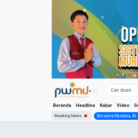
Skip
to
content
Beranda
Headline
Kabar
Video
S
Breaking News
Bersama Mudeba, Al..