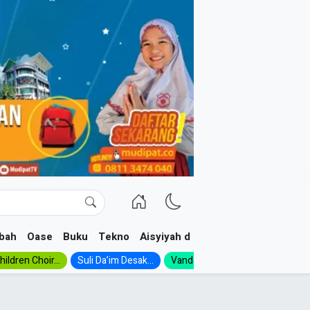
bah
Oase
Buku
Tekno
Aisyiyah dan NA
ildren Choir...
Suli Da’im Desak...
Vanda, Siswa SMK...
MA Al-Ish