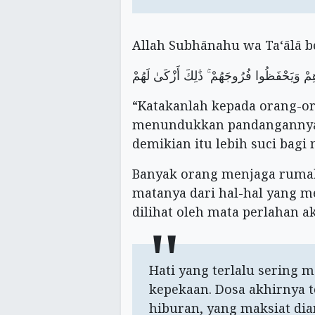
Allah Subhānahu wa Ta‘ālā b
ِمْ وَيَحْفَظُوا فُرُوجَهُمْ ۚ ذَٰلِكَ أَزْكَىٰ لَهُمْ
“Katakanlah kepada orang-o
menundukkan pandangannya
demikian itu lebih suci bagi 
Banyak orang menjaga rumahn
matanya dari hal-hal yang m
dilihat oleh mata perlahan a
Hati yang terlalu sering 
kepekaan. Dosa akhirnya t
hiburan, yang maksiat dia