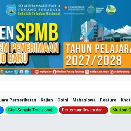
uara Perserikatan
Kajian
Opini
Mahasiswa
Feature
Khot
.
Stan Senjata Tradisional...
Pertemuan Ikwam dan...
Mudipat Ch