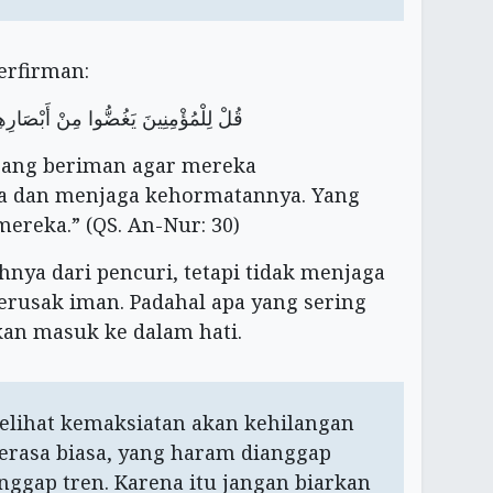
erfirman:
قُلْ لِلْمُؤْمِنِينَ يَغُضُّوا مِنْ أَبْصَارِه
rang beriman agar mereka
 dan menjaga kehormatannya. Yang
mereka.” (QS. An-Nur: 30)
ya dari pencuri, tetapi tidak menjaga
erusak iman. Padahal apa yang sering
kan masuk ke dalam hati.
melihat kemaksiatan akan kehilangan
erasa biasa, yang haram dianggap
nggap tren. Karena itu jangan biarkan