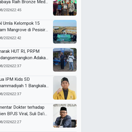
abaya Raih Bronze Medal
ME Award 2026
08/2026
22:45
 Umla Kelompok 15
am Mangrove di Pesisir
ggul, Dorong Warga Jaga
08/2026
22:42
gkungan
arak HUT RI, PRPM
dangsemangkon Adakan
a Kemerdekaan 2026
08/2026
22:37
ua IPM Kids SD
ammadiyah 1 Bangkalan
h Gold Medal ME Award
08/2026
22:37
6
entar Dokter terhadap
ien BPJS Viral, Suli Da’im:
gan Lukai Kepercayaan
08/2026
22:27
lik