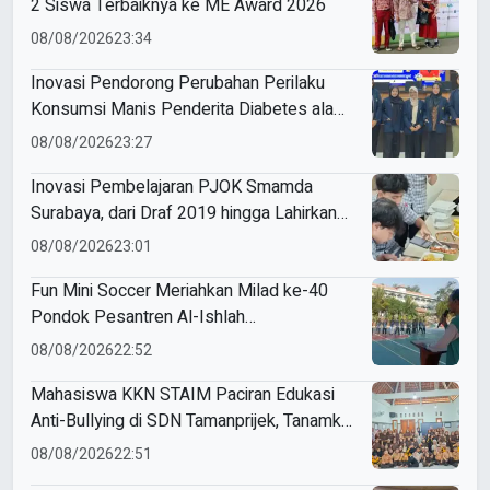
2 Siswa Terbaiknya ke ME Award 2026
08/08/2026
23:34
Inovasi Pendorong Perubahan Perilaku
Konsumsi Manis Penderita Diabetes ala
Mahasiswa Unesa
08/08/2026
23:27
Inovasi Pembelajaran PJOK Smamda
Surabaya, dari Draf 2019 hingga Lahirkan
Modul Gizi Digital
08/08/2026
23:01
Fun Mini Soccer Meriahkan Milad ke-40
Pondok Pesantren Al-Ishlah
Sendangagung
08/08/2026
22:52
Mahasiswa KKN STAIM Paciran Edukasi
Anti-Bullying di SDN Tamanprijek, Tanamkan
Empati Sejak Dini
08/08/2026
22:51