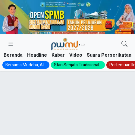
Skip
to
content
Beranda
Headline
Kabar
Video
Suara Perserikatan
Bersama Mudeba, Al...
Stan Senjata Tradisional...
Pertemuan Ik