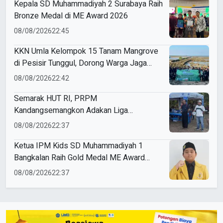
Kepala SD Muhammadiyah 2 Surabaya Raih
Bronze Medal di ME Award 2026
08/08/2026
22:45
KKN Umla Kelompok 15 Tanam Mangrove
di Pesisir Tunggul, Dorong Warga Jaga
Lingkungan
08/08/2026
22:42
Semarak HUT RI, PRPM
Kandangsemangkon Adakan Liga
Kemerdekaan 2026
08/08/2026
22:37
Ketua IPM Kids SD Muhammadiyah 1
Bangkalan Raih Gold Medal ME Award
2026
08/08/2026
22:37