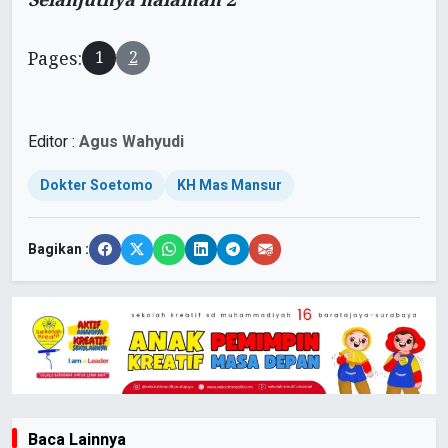
Pages:
1
2
Editor :
Agus Wahyudi
Dokter Soetomo
KH Mas Mansur
Bagikan :
Baca Lainnya