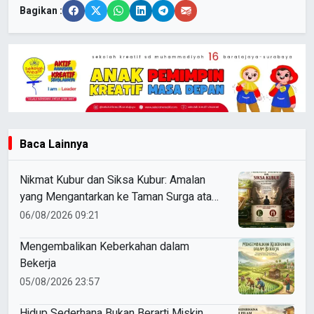
Bagikan :
Baca Lainnya
Nikmat Kubur dan Siksa Kubur: Amalan
yang Mengantarkan ke Taman Surga atau
Azab Barzakh
06/08/2026 09:21
Mengembalikan Keberkahan dalam
Bekerja
05/08/2026 23:57
Hidup Sederhana Bukan Berarti Miskin,