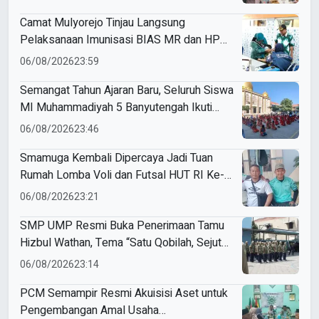
Camat Mulyorejo Tinjau Langsung
Pelaksanaan Imunisasi BIAS MR dan HPV
di SD Muhammadiyah 18 Surabaya
06/08/2026
23:59
Semangat Tahun Ajaran Baru, Seluruh Siswa
MI Muhammadiyah 5 Banyutengah Ikuti
Latihan Tapak Suci Perdana
06/08/2026
23:46
Smamuga Kembali Dipercaya Jadi Tuan
Rumah Lomba Voli dan Futsal HUT RI Ke-
81 Kecamatan Tulangan
06/08/2026
23:21
SMP UMP Resmi Buka Penerimaan Tamu
Hizbul Wathan, Tema “Satu Qobilah, Sejuta
Cerita” Curi Perhatian
06/08/2026
23:14
PCM Semampir Resmi Akuisisi Aset untuk
Pengembangan Amal Usaha