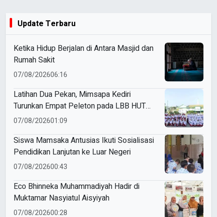
Update Terbaru
Ketika Hidup Berjalan di Antara Masjid dan
Rumah Sakit
07/08/2026
06:16
Latihan Dua Pekan, Mimsapa Kediri
Turunkan Empat Peleton pada LBB HUT
Ke-81 RI Kecamatan Pare
07/08/2026
01:09
Siswa Mamsaka Antusias Ikuti Sosialisasi
Pendidikan Lanjutan ke Luar Negeri
07/08/2026
00:43
Eco Bhinneka Muhammadiyah Hadir di
Muktamar Nasyiatul Aisyiyah
07/08/2026
00:28