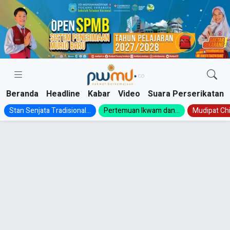
Skip
to
content
Beranda
Headline
Kabar
Video
Suara Perserikatan
Stan Senjata Tradisional...
Pertemuan Ikwam dan...
Mudipat Chil