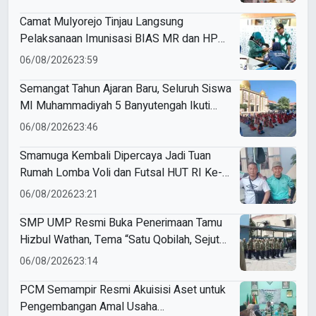
Camat Mulyorejo Tinjau Langsung
Pelaksanaan Imunisasi BIAS MR dan HPV
di SD Muhammadiyah 18 Surabaya
06/08/2026
23:59
Semangat Tahun Ajaran Baru, Seluruh Siswa
MI Muhammadiyah 5 Banyutengah Ikuti
Latihan Tapak Suci Perdana
06/08/2026
23:46
Smamuga Kembali Dipercaya Jadi Tuan
Rumah Lomba Voli dan Futsal HUT RI Ke-
81 Kecamatan Tulangan
06/08/2026
23:21
SMP UMP Resmi Buka Penerimaan Tamu
Hizbul Wathan, Tema “Satu Qobilah, Sejuta
Cerita” Curi Perhatian
06/08/2026
23:14
PCM Semampir Resmi Akuisisi Aset untuk
Pengembangan Amal Usaha