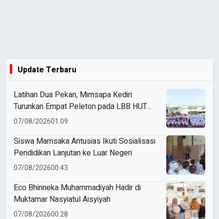
Update Terbaru
Latihan Dua Pekan, Mimsapa Kediri
Turunkan Empat Peleton pada LBB HUT
Ke-81 RI Kecamatan Pare
07/08/2026
01:09
Siswa Mamsaka Antusias Ikuti Sosialisasi
Pendidikan Lanjutan ke Luar Negeri
07/08/2026
00:43
Eco Bhinneka Muhammadiyah Hadir di
Muktamar Nasyiatul Aisyiyah
07/08/2026
00:28