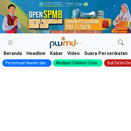
Skip
to
content
Beranda
Headline
Kabar
Video
Suara Perserikatan
Pertemuan Ikwam dan...
Mudipat Children Choir...
Suli Da’im Des