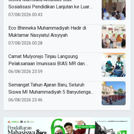
Sosialisasi Pendidikan Lanjutan ke Luar
Negeri
07/08/2026 00:43
Eco Bhinneka Muhammadiyah Hadir di
Muktamar Nasyiatul Aisyiyah
07/08/2026 00:28
Camat Mulyorejo Tinjau Langsung
Pelaksanaan Imunisasi BIAS MR dan
HPV di SD Muhammadiyah 18 Surabaya
06/08/2026 23:59
Semangat Tahun Ajaran Baru, Seluruh
Siswa MI Muhammadiyah 5 Banyutengah
Ikuti Latihan Tapak Suci Perdana
06/08/2026 23:46