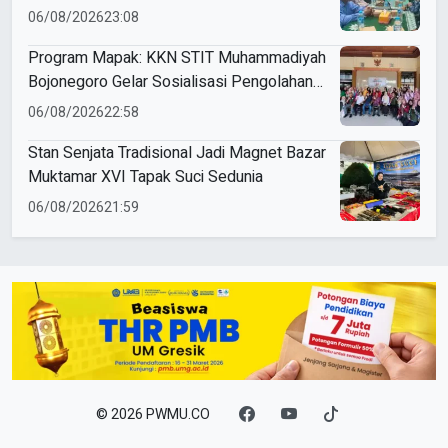
Muhammadiyah
06/08/2026
23:08
Program Mapak: KKN STIT Muhammadiyah
Bojonegoro Gelar Sosialisasi Pengolahan
Sampah
06/08/2026
22:58
Stan Senjata Tradisional Jadi Magnet Bazar
Muktamar XVI Tapak Suci Sedunia
06/08/2026
21:59
© 2026 PWMU.CO