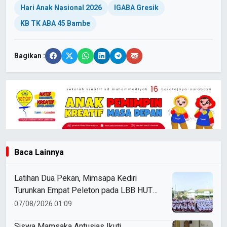
Hari Anak Nasional 2026
IGABA Gresik
KB TK ABA 45 Bambe
Bagikan :
Baca Lainnya
Latihan Dua Pekan, Mimsapa Kediri
Turunkan Empat Peleton pada LBB HUT
Ke-81 RI Kecamatan Pare
07/08/2026 01:09
Siswa Mamsaka Antusias Ikuti