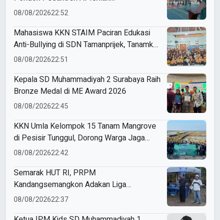
Sendangagung
08/08/2026
22:52
Mahasiswa KKN STAIM Paciran Edukasi
Anti-Bullying di SDN Tamanprijek, Tanamkan
Empati Sejak Dini
08/08/2026
22:51
Kepala SD Muhammadiyah 2 Surabaya Raih
Bronze Medal di ME Award 2026
08/08/2026
22:45
KKN Umla Kelompok 15 Tanam Mangrove
di Pesisir Tunggul, Dorong Warga Jaga
Lingkungan
08/08/2026
22:42
Semarak HUT RI, PRPM
Kandangsemangkon Adakan Liga
Kemerdekaan 2026
08/08/2026
22:37
Ketua IPM Kids SD Muhammadiyah 1