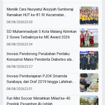
Menilik Cara Nasyiatul Aisyiyah Sumberaji
Ramaikan HUT ke-81 RI Kecamatan
Sukodadi
08/08/2026
23:50
SD Muhammadiyah 5 Kota Malang Kirimkan
2 Siswa Terbaiknya ke ME Award 2026
08/08/2026
23:34
Inovasi Pendorong Perubahan Perilaku
Konsumsi Manis Penderita Diabetes ala
Mahasiswa Unesa
08/08/2026
23:27
Inovasi Pembelajaran PJOK Smamda
Surabaya, dari Draf 2019 hingga Lahirkan
Modul Gizi Digital
08/08/2026
23:01
Fun Mini Soccer Meriahkan Milad ke-40
Pondok Pesantren Al-Ishlah