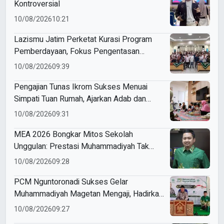
Kontroversial
10/08/2026
10:21
Lazismu Jatim Perketat Kurasi Program
Pemberdayaan, Fokus Pengentasan
Kemiskinan Berkelanjutan
10/08/2026
09:39
Pengajian Tunas Ikrom Sukses Menuai
Simpati Tuan Rumah, Ajarkan Adab dan
Pererat Silaturahmi Siswa
10/08/2026
09:31
MEA 2026 Bongkar Mitos Sekolah
Unggulan: Prestasi Muhammadiyah Tak
Lagi Milik Pusat Kota
10/08/2026
09:28
PCM Nguntoronadi Sukses Gelar
Muhammadiyah Magetan Mengaji, Hadirkan
350 Jamaah
10/08/2026
09:27