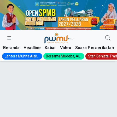
Skip
to
content
Beranda
Headline
Kabar
Video
Suara Perserikatan
Lentera Muhita Ajak...
Bersama Mudeba, Al...
Stan Senjata Tradi