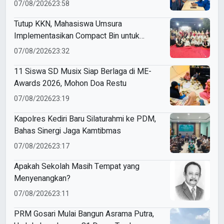
Budaya Indonesia
07/08/2026
23:58
Tutup KKN, Mahasiswa Umsura
Implementasikan Compact Bin untuk
Sampah Anorganik di Ketabang
07/08/2026
23:32
11 Siswa SD Musix Siap Berlaga di ME-
Awards 2026, Mohon Doa Restu
07/08/2026
23:19
Kapolres Kediri Baru Silaturahmi ke PDM,
Bahas Sinergi Jaga Kamtibmas
07/08/2026
23:17
Apakah Sekolah Masih Tempat yang
Menyenangkan?
07/08/2026
23:11
PRM Gosari Mulai Bangun Asrama Putra,