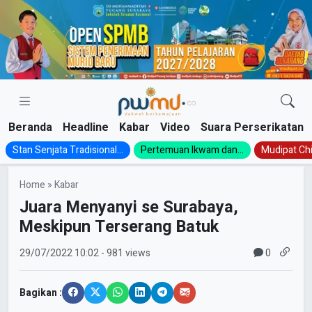
Skip
to
content
Beranda
Headline
Kabar
Video
Suara Perserikatan
Stan Senjata Tradisional...
Pertemuan Ikwam dan...
Mudipat Chil
Home
»
Kabar
Juara Menyanyi se Surabaya,
Meskipun Terserang Batuk
0
29/07/2022
10:02
- 981 views
Bagikan :