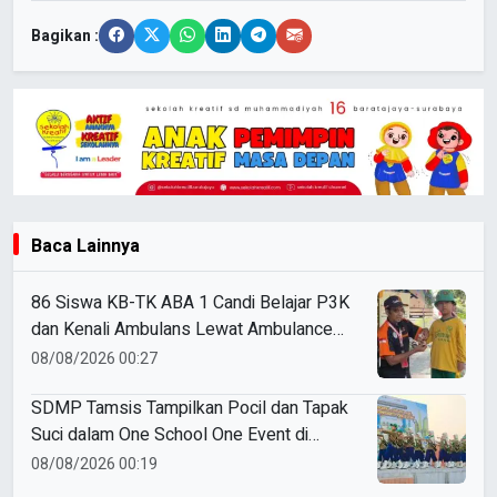
Bagikan :
Baca Lainnya
86 Siswa KB-TK ABA 1 Candi Belajar P3K
dan Kenali Ambulans Lewat Ambulance
Goes to Schools
08/08/2026 00:27
SDMP Tamsis Tampilkan Pocil dan Tapak
Suci dalam One School One Event di
Mojokerto
08/08/2026 00:19