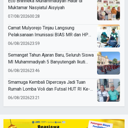
Eco Bhinneka Muhammadiyah Hadir di
Muktamar Nasyiatul Aisyiyah
07/08/2026
00:28
Camat Mulyorejo Tinjau Langsung
Pelaksanaan Imunisasi BIAS MR dan HPV
di SD Muhammadiyah 18 Surabaya
06/08/2026
23:59
Semangat Tahun Ajaran Baru, Seluruh Siswa
MI Muhammadiyah 5 Banyutengah Ikuti
Latihan Tapak Suci Perdana
06/08/2026
23:46
Smamuga Kembali Dipercaya Jadi Tuan
Rumah Lomba Voli dan Futsal HUT RI Ke-
81 Kecamatan Tulangan
06/08/2026
23:21