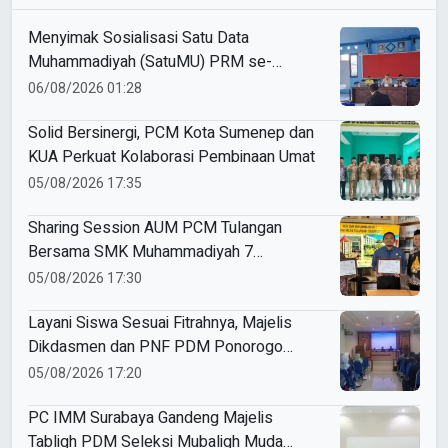
Menyimak Sosialisasi Satu Data
Muhammadiyah (SatuMU) PRM se-
Cabang Paciran
06/08/2026 01:28
Solid Bersinergi, PCM Kota Sumenep dan
KUA Perkuat Kolaborasi Pembinaan Umat
05/08/2026 17:35
Sharing Session AUM PCM Tulangan
Bersama SMK Muhammadiyah 7
Gondanglegi Malang: Belajar Bersama
05/08/2026 17:30
Membangun Pendidikan yang Unggul
Layani Siswa Sesuai Fitrahnya, Majelis
Dikdasmen dan PNF PDM Ponorogo
Gelar Rapat Koordinasi Kepala Sekolah
05/08/2026 17:20
dan Madrasah
PC IMM Surabaya Gandeng Majelis
Tabligh PDM Seleksi Mubaligh Muda