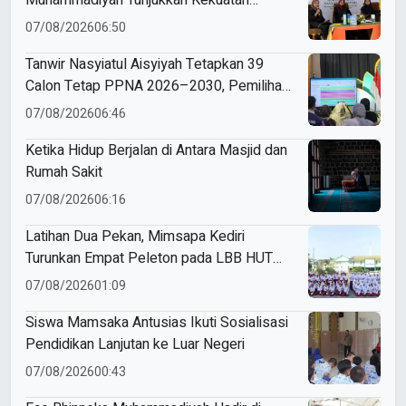
Potensi Lokal di Muktamar Nasyiatul
07/08/2026
06:50
Aisyiyah
Tanwir Nasyiatul Aisyiyah Tetapkan 39
Calon Tetap PPNA 2026–2030, Pemilihan
Gunakan Sistem E-Voting
07/08/2026
06:46
Ketika Hidup Berjalan di Antara Masjid dan
Rumah Sakit
07/08/2026
06:16
Latihan Dua Pekan, Mimsapa Kediri
Turunkan Empat Peleton pada LBB HUT
Ke-81 RI Kecamatan Pare
07/08/2026
01:09
Siswa Mamsaka Antusias Ikuti Sosialisasi
Pendidikan Lanjutan ke Luar Negeri
07/08/2026
00:43