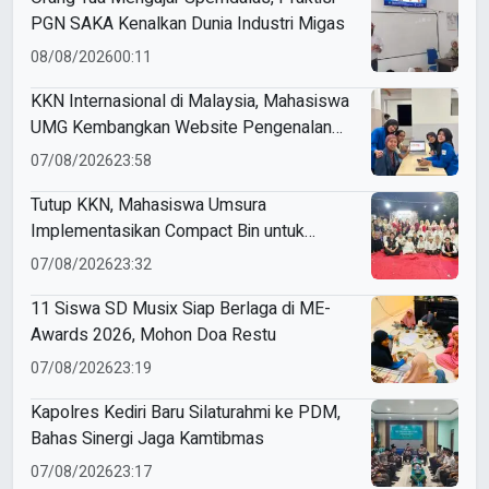
PGN SAKA Kenalkan Dunia Industri Migas
08/08/2026
00:11
KKN Internasional di Malaysia, Mahasiswa
UMG Kembangkan Website Pengenalan
Budaya Indonesia
07/08/2026
23:58
Tutup KKN, Mahasiswa Umsura
Implementasikan Compact Bin untuk
Sampah Anorganik di Ketabang
07/08/2026
23:32
11 Siswa SD Musix Siap Berlaga di ME-
Awards 2026, Mohon Doa Restu
07/08/2026
23:19
Kapolres Kediri Baru Silaturahmi ke PDM,
Bahas Sinergi Jaga Kamtibmas
07/08/2026
23:17