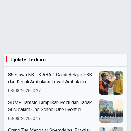
Update Terbaru
86 Siswa KB-TK ABA 1 Candi Belajar P3K
dan Kenali Ambulans Lewat Ambulance
Goes to Schools
08/08/2026
00:27
SDMP Tamsis Tampilkan Pocil dan Tapak
Suci dalam One School One Event di
Mojokerto
08/08/2026
00:19
Orang Tua Mengajar Spemdalas, Praktisi