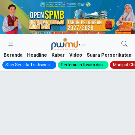
Skip
to
content
Beranda
Headline
Kabar
Video
Suara Perserikatan
Stan Senjata Tradisional...
Pertemuan Ikwam dan...
Mudipat Chil