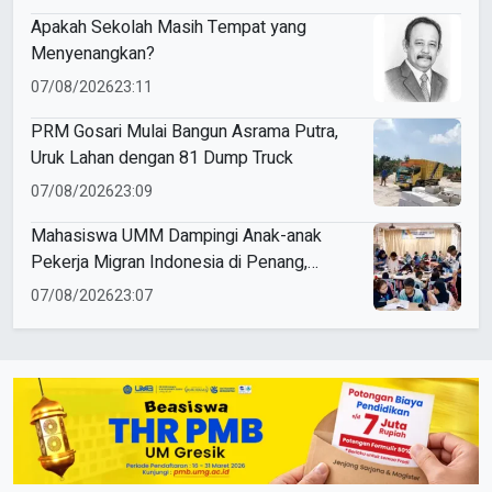
Apakah Sekolah Masih Tempat yang
Menyenangkan?
07/08/2026
23:11
PRM Gosari Mulai Bangun Asrama Putra,
Uruk Lahan dengan 81 Dump Truck
07/08/2026
23:09
Mahasiswa UMM Dampingi Anak-anak
Pekerja Migran Indonesia di Penang,
Perkuat Literasi dan Cinta Tanah Air
07/08/2026
23:07