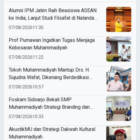
Alumni IPM Jatim Raih Beasiswa ASEAN
ke India, Lanjut Studi Filsafat di Nalanda
University
07/08/2026
11:30
Prof Purnawan Ingatkan Tugas Menjaga
Kebesaran Muhammadiyah
07/08/2026
11:22
Tokoh Muhammadiyah Mantup Drs. H.
Sujudna Wafat, Dikenang Berdedikasi
Kembangkan Dakwah dan Pendidikan
07/08/2026
10:57
Foskam Sidoarjo Bekali SMP
Muhammadiyah Strategi Branding dan
Marketing Sekolah
07/08/2026
10:33
AkustikMU dan Strategi Dakwah Kultural
Muhammadiyah