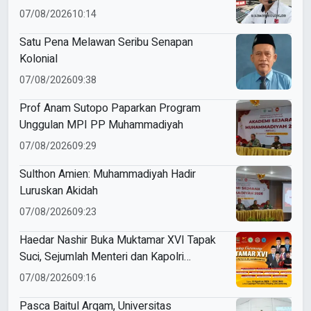
07/08/2026
10:14
Satu Pena Melawan Seribu Senapan
Kolonial
07/08/2026
09:38
Prof Anam Sutopo Paparkan Program
Unggulan MPI PP Muhammadiyah
07/08/2026
09:29
Sulthon Amien: Muhammadiyah Hadir
Luruskan Akidah
07/08/2026
09:23
Haedar Nashir Buka Muktamar XVI Tapak
Suci, Sejumlah Menteri dan Kapolri
Dijadwalkan Hadir
07/08/2026
09:16
Pasca Baitul Arqam, Universitas