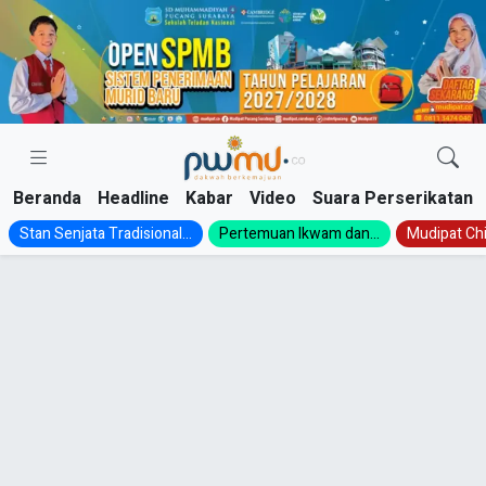
Skip
to
content
Beranda
Headline
Kabar
Video
Suara Perserikatan
Stan Senjata Tradisional...
Pertemuan Ikwam dan...
Mudipat Chil