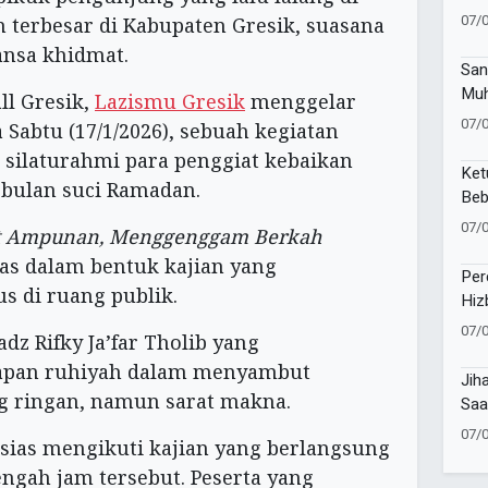
Bel
07/
n terbesar di Kabupaten Gresik, suasana
Bat
ansa khidmat.
San
Muh
ll Gresik,
Lazismu Gresik
menggelar
Dah
07/
Sabtu (17/1/2026), sebuah kegiatan
Lew
silaturahmi para penggiat kebaikan
Agu
Ket
 bulan suci Ramadan.
Beb
Men
07/
 Ampunan, Menggenggam Berkah
mas dalam bentuk kajian yang
Per
s di ruang publik.
Hiz
Muh
07/
adz Rifky Ja’far Tholib yang
Lat
apan ruhiyah dalam menyambut
Sa
Jih
 ringan, namun sarat makna.
Saa
Pen
07/
sias mengikuti kajian yang berlangsung
Um
engah jam tersebut. Peserta yang