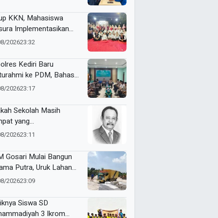
genalan Budaya
onesia
up KKN, Mahasiswa
ura Implementasikan
pact Bin untuk Sampah
08/2026
23:32
rganik di Ketabang
olres Kediri Baru
aturahmi ke PDM, Bahas
ergi Jaga Kamtibmas
08/2026
23:17
kah Sekolah Masih
pat yang
yenangkan?
08/2026
23:11
 Gosari Mulai Bangun
ama Putra, Uruk Lahan
gan 81 Dump Truck
08/2026
23:09
iknya Siswa SD
ammadiyah 3 Ikrom