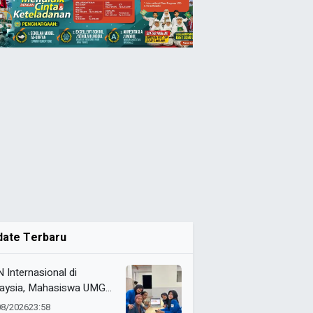
date Terbaru
 Internasional di
aysia, Mahasiswa UMG
bangkan Website
08/2026
23:58