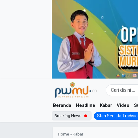
Skip
to
content
Beranda
Headline
Kabar
Video
S
Breaking News
Stan Senjata Tradision
Home
»
Kabar