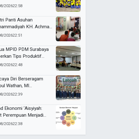
ajar Membatik dengan
08/2026
22:58
ang Pakcoy
tri Panti Asuhan
ammadiyah KH. Achmad
lan Latih Kepemimpinan
08/2026
22:51
at Kepanitiaan
stusan
ua MPID PDM Surabaya
erkan Tips Produktif
ulis Sejarah
08/2026
22:48
caya Diri Berseragam
bul Wathan, MI
ammadiyah Resik Ikuti
08/2026
22:39
gab Pramuka Siaga
mbeng
ad Ekonomi ‘Aisyiyah:
t Perempuan Menjadi
ggerak Kemandirian
08/2026
22:38
at