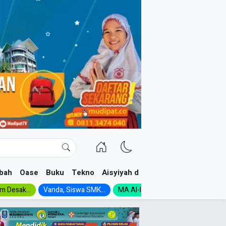
bah
Oase
Buku
Tekno
Aisyiyah dan NA
im Desak...
Vanda, Siswa SMK...
MA Al-Ishlah Gelar...
Muktamar A