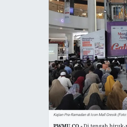
Kajian Pra-Ramadan di Icon Mall Gresik (Fot
PWMU.CO -
Di tengah hiruk-