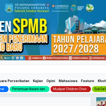
uara Perserikatan
Kajian
Opini
Mahasiswa
Feature
Khot
al...
Pertemuan Ikwam dan...
Mudipat Children Choir...
Suli Da’