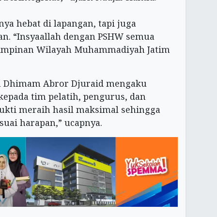
nya hebat di lapangan, tapi juga
gan. “Insyaallah dengan PSHW semua
a Pimpinan Wilayah Muhammadiyah Jatim
m Dhimam Abror Djuraid mengaku
kepada tim pelatih, pengurus, dan
bukti meraih hasil maksimal sehingga
uai harapan,” ucapnya.