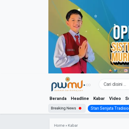
Skip
to
content
Beranda
Headline
Kabar
Video
S
Breaking News
Stan Senjata Tradision
Home
»
Kabar