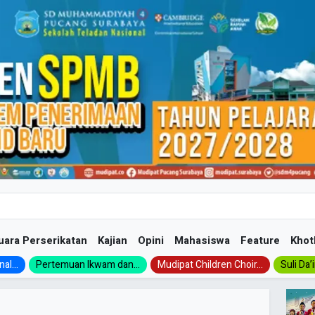
uara Perserikatan
Kajian
Opini
Mahasiswa
Feature
Khot
al...
Pertemuan Ikwam dan...
Mudipat Children Choir...
Suli Da’