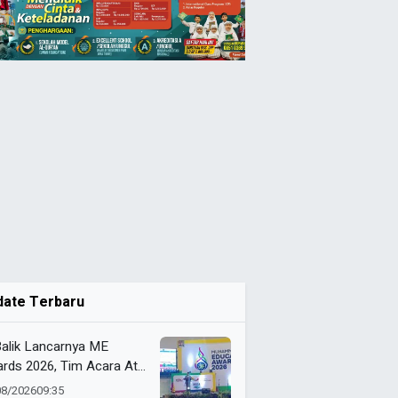
date Terbaru
Balik Lancarnya ME
rds 2026, Tim Acara Atur
kulasi Ribuan Peserta
08/2026
09:35