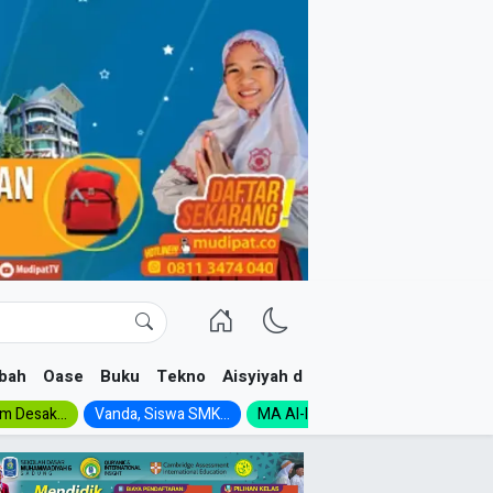
bah
Oase
Buku
Tekno
Aisyiyah dan NA
im Desak...
Vanda, Siswa SMK...
MA Al-Ishlah Gelar...
Muktamar A