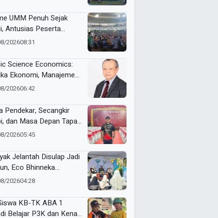
e UMM Penuh Sejak
i, Antusias Peserta
nai Jelang ME Awards
08/2026
08:31
6
ic Science Economics:
ika Ekonomi, Manajemen,
 Akuntansi Tak Sekadar
08/2026
06:42
ara Angka
a Pendekar, Secangkir
i, dan Masa Depan Tapak
i
08/2026
05:45
yak Jelantah Disulap Jadi
un, Eco Bhinneka
ammadiyah Inspirasi
08/2026
04:28
er Nasyiatul Aisyiyah
Siswa KB-TK ABA 1
di Belajar P3K dan Kenali