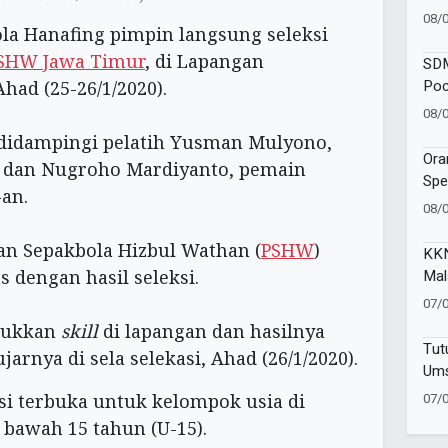
Amb
08/
la Hanafing pimpin langsung seleksi
Goe
SHW Jawa Timur
, di Lapangan
SDM
Poc
ad (25-26/1/2020).
One
08/
Moj
didampingi pelatih Yusman Mulyono,
Ora
, dan Nugroho Mardiyanto, pemain
Spe
-an.
SAK
08/
Ind
an Sepakbola Hizbul Wathan (
PSHW
)
KKN
Mal
 dengan hasil seleksi.
Kem
07/
Pen
njukkan
skill
di lapangan dan hasilnya
Ind
Tut
arnya di sela selekasi, Ahad (26/1/2020).
Ums
Com
07/
i terbuka untuk kelompok usia di
Ano
 bawah 15 tahun (U-15).