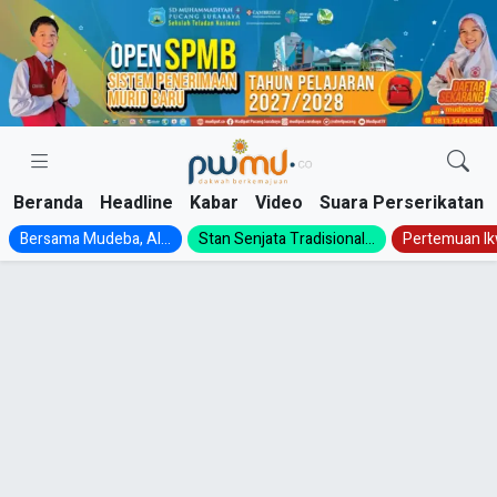
Skip
to
content
Beranda
Headline
Kabar
Video
Suara Perserikatan
Bersama Mudeba, Al...
Stan Senjata Tradisional...
Pertemuan Ik