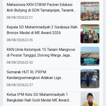
Mahasiswa KKN STAIM Paciran Edukasi
Anti-Bullying di SDN Tamanprijek, Tanamkan
Empati Sejak Dini
08/08/2026
22:51
Kepala SD Muhammadiyah 2 Surabaya Raih
Bronze Medal di ME Award 2026
08/08/2026
22:45
KKN Umla Kelompok 15 Tanam Mangrove
di Pesisir Tunggul, Dorong Warga Jaga
Lingkungan
08/08/2026
22:42
Semarak HUT RI, PRPM
Kandangsemangkon Adakan Liga
Kemerdekaan 2026
08/08/2026
22:37
Ketua IPM Kids SD Muhammadiyah 1
Bangkalan Raih Gold Medal ME Award
2026