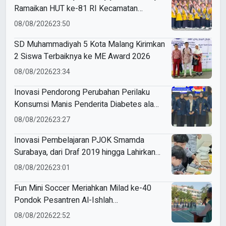
Ramaikan HUT ke-81 RI Kecamatan
Sukodadi
08/08/2026
23:50
SD Muhammadiyah 5 Kota Malang Kirimkan
2 Siswa Terbaiknya ke ME Award 2026
08/08/2026
23:34
Inovasi Pendorong Perubahan Perilaku
Konsumsi Manis Penderita Diabetes ala
Mahasiswa Unesa
08/08/2026
23:27
Inovasi Pembelajaran PJOK Smamda
Surabaya, dari Draf 2019 hingga Lahirkan
Modul Gizi Digital
08/08/2026
23:01
Fun Mini Soccer Meriahkan Milad ke-40
Pondok Pesantren Al-Ishlah
Sendangagung
08/08/2026
22:52