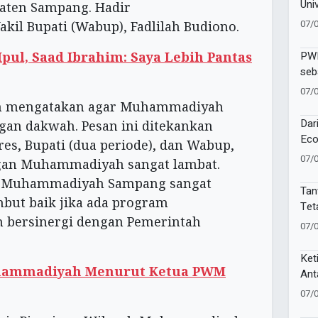
Uni
paten Sampang. Hadir
Pap
07/
akil Bupati (Wabup), Fadlilah Budiono.
Pes
PWM
pul, Saad Ibrahim: Saya Lebih Pantas
seb
Sej
07/
ah mengatakan agar Muhammadiyah
Dar
gan dakwah. Pesan ini ditekankan
Eco
es, Bupati (dua periode), dan Wabup,
Muh
07/
gan Muhammadiyah sangat lambat.
Kek
a Muhammadiyah Sampang sangat
Muk
Tan
mbut baik jika ada program
Tet
 bersinergi dengan Pemerintah
PPN
07/
Gun
Ket
uhammadiyah Menurut Ketua PWM
Ant
Sak
07/