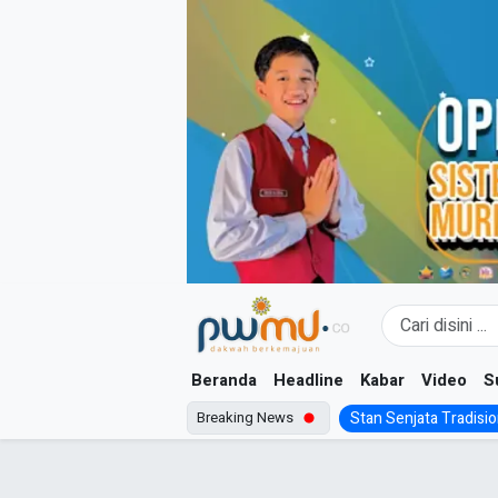
Skip
to
content
Beranda
Headline
Kabar
Video
S
Breaking News
Stan Senjata Tradision