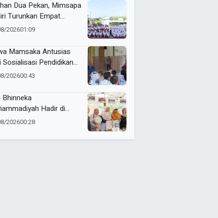
ihan Dua Pekan, Mimsapa
iri Turunkan Empat
eton pada LBB HUT Ke-
08/2026
01:09
RI Kecamatan Pare
wa Mamsaka Antusias
i Sosialisasi Pendidikan
jutan ke Luar Negeri
08/2026
00:43
 Bhinneka
ammadiyah Hadir di
tamar Nasyiatul Aisyiyah
08/2026
00:28