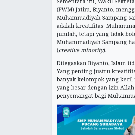
Sementara itu, Wakil Sekre
(PWM) Jatim, Biyanto, mengg
Muhammadiyah Sampang san
adalah kreatifitas. Muhamma
jumlah, tetapi yang tidak bol
Muhammadiyah Sampang haru
(
creative minority
).
Ditegaskan Biyanto, Islam t
Yang penting justru kreatifi
banyak kelompok yang keci
yang besar dengan izin Allah”
penyemangat bagi Muhamma