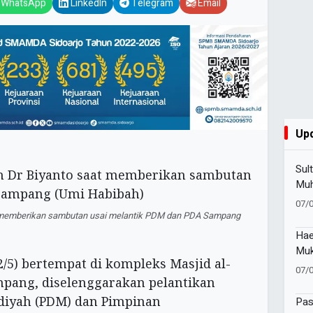
WhatsApp
LinkedIn
Telegram
Email
Up
Sul
Muh
Lur
07/
t memberikan sambutan usai melantik PDM dan PDA Sampang
Hae
Muk
22/5) bertempat di kompleks Masjid al-
Sej
07/
Dij
ng, diselenggarakan pelantikan
iyah (PDM) dan Pimpinan
Pas