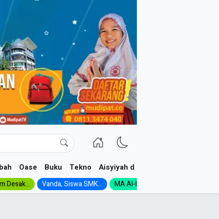
bah
Oase
Buku
Tekno
Aisyiyah dan NA
im Desak...
Vanda, Siswa SMK...
MA Al-Ishlah Gelar...
Muktamar A