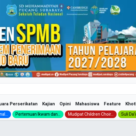
uara Perserikatan
Kajian
Opini
Mahasiswa
Feature
Khot
al...
Pertemuan Ikwam dan...
Mudipat Children Choir...
Suli Da’