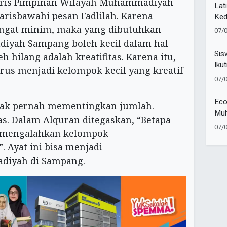
taris Pimpinan Wilayah Muhammadiyah
Lat
arisbawahi pesan Fadlilah. Karena
Ked
Pel
gat minim, maka yang dibutuhkan
07/
81 
diyah Sampang boleh kecil dalam hal
Sis
eh hilang adalah kreatifitas. Karena itu,
Ikut
s menjadi kelompok kecil yang kreatif
Lan
07/
Eco
idak pernah mementingkan jumlah.
Muh
tas. Dalam Alquran ditegaskan, “Betapa
Muk
07/
l mengalahkan kelompok
. Ayat ini bisa menjadi
diyah di Sampang.