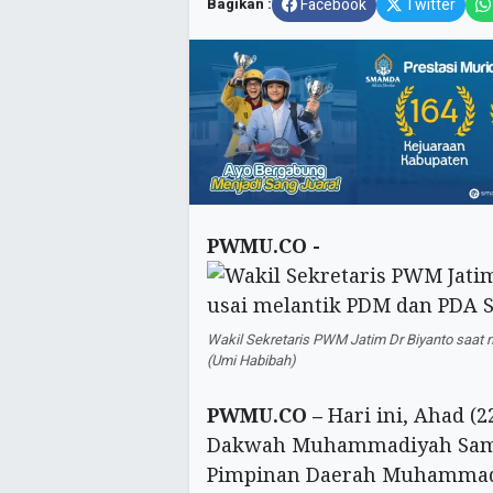
Bagikan :
Facebook
Twitter
PWMU.CO -
Wakil Sekretaris PWM Jatim Dr Biyanto saa
(Umi Habibah)
PWMU.CO –
Hari ini, Ahad (
Dakwah Muhammadiyah Sampa
Pimpinan Daerah Muhammad