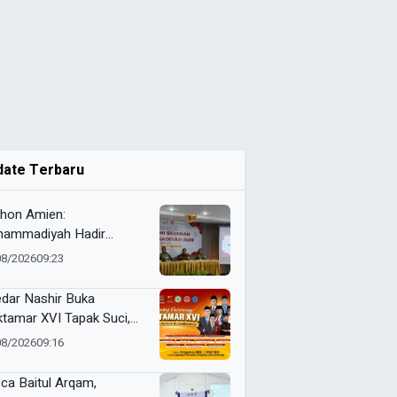
date Terbaru
thon Amien:
ammadiyah Hadir
uskan Akidah
08/2026
09:23
dar Nashir Buka
tamar XVI Tapak Suci,
umlah Menteri dan Kapolri
08/2026
09:16
adwalkan Hadir
ca Baitul Arqam,