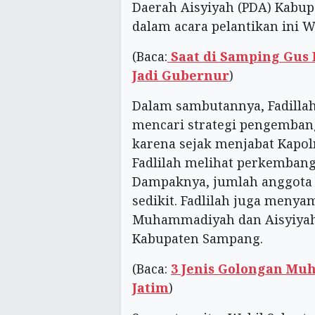
Daerah Aisyiyah (PDA) Kabu
dalam acara pelantikan ini W
(Baca:
Saat di Samping Gus I
Jadi Gubernur
)
Dalam sambutannya, Fadill
mencari strategi pengemban
karena sejak menjabat Kapolr
Fadlilah melihat perkemban
Dampaknya, jumlah anggot
sedikit. Fadlilah juga menya
Muhammadiyah dan Aisyiyah
Kabupaten Sampang.
(Baca:
3 Jenis Golongan M
Jatim
)