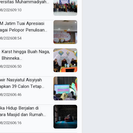
versitas Muhammadiyah
ua Barat Kawal RTL
08/2026
09:10
erta Selama Enam Bulan
 Jatim Tuai Apresiasi
agai Pelopor Penulisan
arah Muhammadiyah
08/2026
08:54
i Karst hingga Buah Naga,
 Bhinneka
ammadiyah Tunjukkan
08/2026
06:50
uatan Potensi Lokal di
tamar Nasyiatul Aisyiyah
wir Nasyiatul Aisyiyah
apkan 39 Calon Tetap
A 2026–2030, Pemilihan
08/2026
06:46
akan Sistem E-Voting
ika Hidup Berjalan di
ara Masjid dan Rumah
it
08/2026
06:16