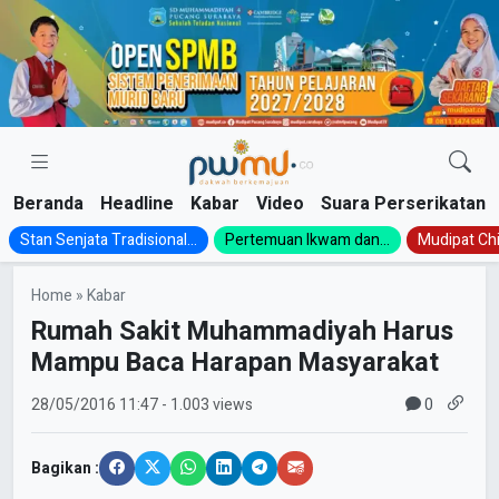
Skip
to
content
Beranda
Headline
Kabar
Video
Suara Perserikatan
Stan Senjata Tradisional...
Pertemuan Ikwam dan...
Mudipat Chil
Home
»
Kabar
Rumah Sakit Muhammadiyah Harus
Mampu Baca Harapan Masyarakat
0
28/05/2016
11:47
- 1.003 views
Bagikan :