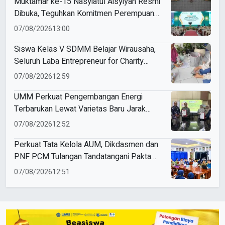
Muktamar ke-15 Nasyiatul Aisyiyah Resmi
Dibuka, Teguhkan Komitmen Perempuan
Muda Berkemajuan
07/08/2026
13:00
Siswa Kelas V SDMM Belajar Wirausaha,
Seluruh Laba Entrepreneur for Charity
Didonasikan
07/08/2026
12:59
UMM Perkuat Pengembangan Energi
Terbarukan Lewat Varietas Baru Jarak
Pagar JCUMM5
07/08/2026
12:52
Perkuat Tata Kelola AUM, Dikdasmen dan
PNF PCM Tulangan Tandatangani Pakta
Integritas
07/08/2026
12:51