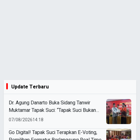
Update Terbaru
Dr. Agung Danarto Buka Sidang Tanwir
Muktamar Tapak Suci: “Tapak Suci Bukan
Organisasi Ko Ping Ho dan Dracin”
07/08/2026
14:18
Go Digital! Tapak Suci Terapkan E-Voting,
Pemilihan Formatur Berlangsung Real Time