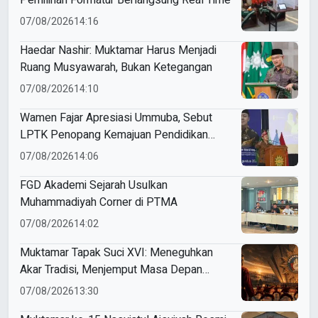
07/08/2026
14:16
Haedar Nashir: Muktamar Harus Menjadi
Ruang Musyawarah, Bukan Ketegangan
07/08/2026
14:10
Wamen Fajar Apresiasi Ummuba, Sebut
LPTK Penopang Kemajuan Pendidikan
Indonesia
07/08/2026
14:06
FGD Akademi Sejarah Usulkan
Muhammadiyah Corner di PTMA
07/08/2026
14:02
Muktamar Tapak Suci XVI: Meneguhkan
Akar Tradisi, Menjemput Masa Depan
Mendunia
07/08/2026
13:30