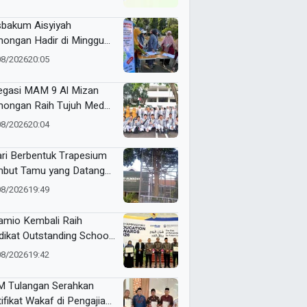
bakum Aisyiyah
ongan Hadir di Minggu
ia, Buka Layanan dan
08/2026
20:05
kasi Hukum Gratis untuk
empuan
egasi MAM 9 Al Mizan
ongan Raih Tujuh Medali
ME Awards 2026
08/2026
20:04
ari Berbentuk Trapesium
but Tamu yang Datang
SD Almadany
08/2026
19:49
mio Kembali Raih
dikat Outstanding School
am ME Awards 2026
08/2026
19:42
 Tulangan Serahkan
tifikat Wakaf di Pengajian