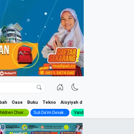
bah
Oase
Buku
Tekno
Aisyiyah dan NA
ildren Choir...
Suli Da’im Desak...
Vanda, Siswa SMK...
MA Al-Ish