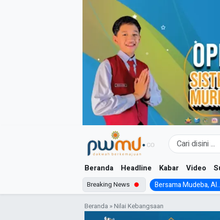
Skip
to
content
Beranda
Headline
Kabar
Video
S
Breaking News
Bersama Mudeba, Al..
Beranda
»
Nilai Kebangsaan