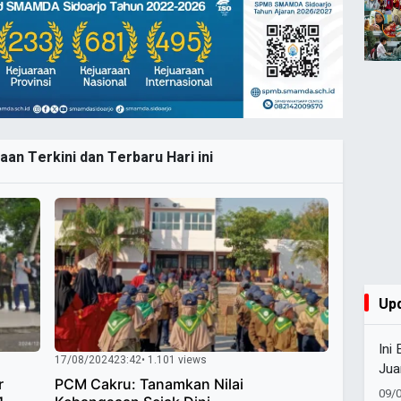
aan Terkini dan Terbaru Hari ini
Up
Ini
17/08/2024
23:42
• 1.101 views
Jua
r
PCM Cakru: Tanamkan Nilai
09/