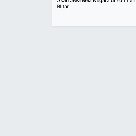
Asah Jiwa Bela Negara di Yonif 51
Blitar