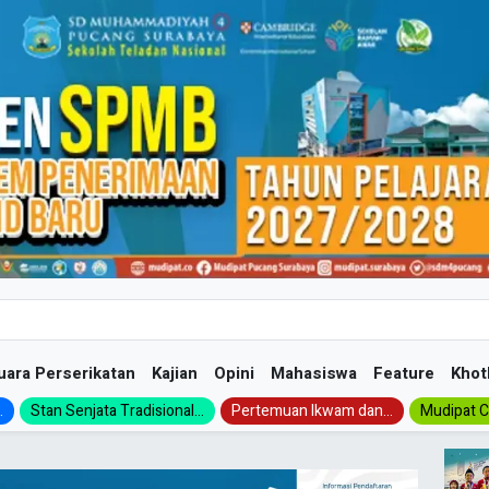
uara Perserikatan
Kajian
Opini
Mahasiswa
Feature
Khot
.
Stan Senjata Tradisional...
Pertemuan Ikwam dan...
Mudipat Ch