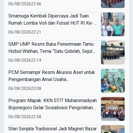
Latihan Tapak Suci Perdana
06/08/2026
23:46
Smamuga Kembali Dipercaya Jadi Tuan
Rumah Lomba Voli dan Futsal HUT RI Ke-
81 Kecamatan Tulangan
06/08/2026
23:21
SMP UMP Resmi Buka Penerimaan Tamu
Hizbul Wathan, Tema “Satu Qobilah, Sejuta
Cerita” Curi Perhatian
06/08/2026
23:14
PCM Semampir Resmi Akuisisi Aset untuk
Pengembangan Amal Usaha
Muhammadiyah
06/08/2026
23:08
Program Mapak: KKN STIT Muhammadiyah
Bojonegoro Gelar Sosialisasi Pengolahan
Sampah
06/08/2026
22:58
Stan Senjata Tradisional Jadi Magnet Bazar