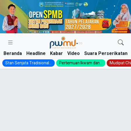
Skip
to
content
Beranda
Headline
Kabar
Video
Suara Perserikatan
Stan Senjata Tradisional...
Pertemuan Ikwam dan...
Mudipat Chil