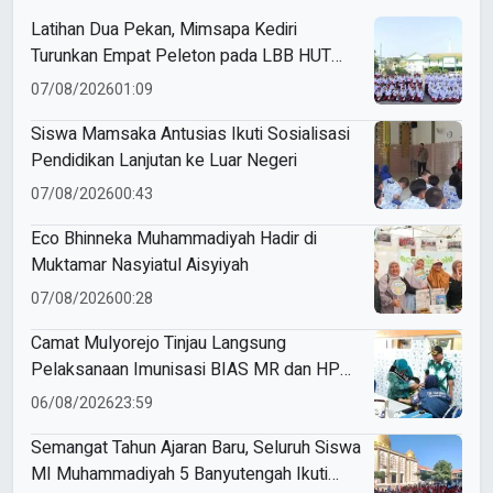
Latihan Dua Pekan, Mimsapa Kediri
Turunkan Empat Peleton pada LBB HUT
Ke-81 RI Kecamatan Pare
07/08/2026
01:09
Siswa Mamsaka Antusias Ikuti Sosialisasi
Pendidikan Lanjutan ke Luar Negeri
07/08/2026
00:43
Eco Bhinneka Muhammadiyah Hadir di
Muktamar Nasyiatul Aisyiyah
07/08/2026
00:28
Camat Mulyorejo Tinjau Langsung
Pelaksanaan Imunisasi BIAS MR dan HPV
di SD Muhammadiyah 18 Surabaya
06/08/2026
23:59
Semangat Tahun Ajaran Baru, Seluruh Siswa
MI Muhammadiyah 5 Banyutengah Ikuti