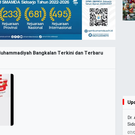
 Muhammadiyah Bangkalan Terkini dan Terbaru
Up
Dr.
Sid
Tap
07/