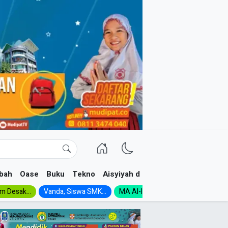
bah
Oase
Buku
Tekno
Aisyiyah dan NA
im Desak...
Vanda, Siswa SMK...
MA Al-Ishlah Gelar...
Muktamar A