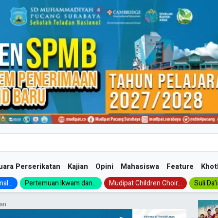
uara Perserikatan
Kajian
Opini
Mahasiswa
Feature
Khot
al...
Pertemuan Ikwam dan...
Mudipat Children Choir...
Suli Da’
an