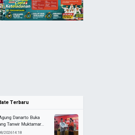
date Terbaru
 Agung Danarto Buka
ang Tanwir Muktamar
ak Suci: “Tapak Suci
08/2026
14:18