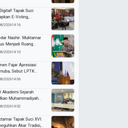
an Organisasi Ko Ping
dan Dracin”
Digital! Tapak Suci
apkan E-Voting,
ilihan Formatur
08/2026
14:16
langsung Real Time
dar Nashir: Muktamar
us Menjadi Ruang
yawarah, Bukan
08/2026
14:10
egangan
en Fajar Apresiasi
uba, Sebut LPTK
opang Kemajuan
08/2026
14:06
didikan Indonesia
 Akademi Sejarah
lkan Muhammadiyah
ner di PTMA
08/2026
14:02
tamar Tapak Suci XVI:
eguhkan Akar Tradisi,