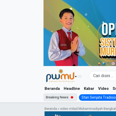
Skip
to
content
Beranda
Headline
Kabar
Video
S
Breaking News
Stan Senjata Tradision
Beranda
»
video milad Muhammadiyah Bangkal