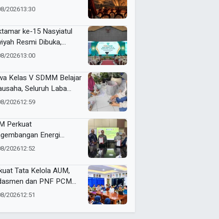
jemput Masa Depan
08/2026
13:30
dunia
tamar ke-15 Nasyiatul
yiyah Resmi Dibuka,
uhkan Komitmen
08/2026
13:00
empuan Muda
kemajuan
wa Kelas V SDMM Belajar
ausaha, Seluruh Laba
repreneur for Charity
08/2026
12:59
onasikan
 Perkuat
gembangan Energi
barukan Lewat Varietas
08/2026
12:52
u Jarak Pagar JCUMM5
kuat Tata Kelola AUM,
dasmen dan PNF PCM
angan Tandatangani
08/2026
12:51
ta Integritas