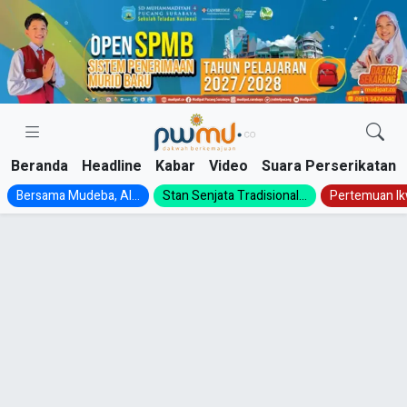
Skip
to
content
Beranda
Headline
Kabar
Video
Suara Perserikatan
Bersama Mudeba, Al...
Stan Senjata Tradisional...
Pertemuan Ik