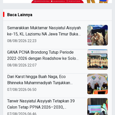
Baca Lainnya
Semarakkan Muktamar Nasyiatul Aisyiyah
ke-15, KL Lazismu NA Jawa Timur Buka
Layanan ZISKA hingga Spot Foto Cermin
08/08/2026 22:23
Cembung Kekinian
GANA PCNA Brondong Tutup Periode
2022-2026 dengan Roadshow ke Solo
dan Jogja
08/08/2026 22:07
Dari Karst hingga Buah Naga, Eco
Bhinneka Muhammadiyah Tunjukkan
Kekuatan Potensi Lokal di Muktamar
07/08/2026 06:50
Nasyiatul Aisyiyah
Tanwir Nasyiatul Aisyiyah Tetapkan 39
Calon Tetap PPNA 2026–2030,
Pemilihan Gunakan Sistem E-Voting
07/08/2026 06:46