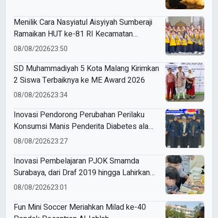
Menilik Cara Nasyiatul Aisyiyah Sumberaji
Ramaikan HUT ke-81 RI Kecamatan
Sukodadi
08/08/2026
23:50
SD Muhammadiyah 5 Kota Malang Kirimkan
2 Siswa Terbaiknya ke ME Award 2026
08/08/2026
23:34
Inovasi Pendorong Perubahan Perilaku
Konsumsi Manis Penderita Diabetes ala
Mahasiswa Unesa
08/08/2026
23:27
Inovasi Pembelajaran PJOK Smamda
Surabaya, dari Draf 2019 hingga Lahirkan
Modul Gizi Digital
08/08/2026
23:01
Fun Mini Soccer Meriahkan Milad ke-40