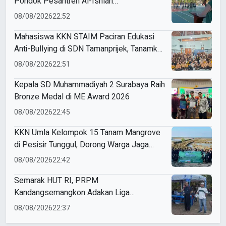
Pondok Pesantren Al-Ishlah
Sendangagung
08/08/2026
22:52
Mahasiswa KKN STAIM Paciran Edukasi
Anti-Bullying di SDN Tamanprijek, Tanamkan
Empati Sejak Dini
08/08/2026
22:51
Kepala SD Muhammadiyah 2 Surabaya Raih
Bronze Medal di ME Award 2026
08/08/2026
22:45
KKN Umla Kelompok 15 Tanam Mangrove
di Pesisir Tunggul, Dorong Warga Jaga
Lingkungan
08/08/2026
22:42
Semarak HUT RI, PRPM
Kandangsemangkon Adakan Liga
Kemerdekaan 2026
08/08/2026
22:37