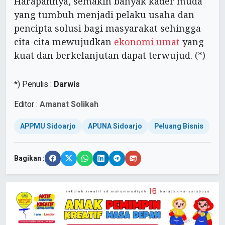
Harapannya, semakin banyak kader muda
yang tumbuh menjadi pelaku usaha dan
pencipta solusi bagi masyarakat sehingga
cita-cita mewujudkan
ekonomi umat
yang
kuat dan berkelanjutan dapat terwujud. (*)
*) Penulis :
Darwis
Editor :
Amanat Solikah
APPMU Sidoarjo
APUNA Sidoarjo
Peluang Bisnis
Bagikan :