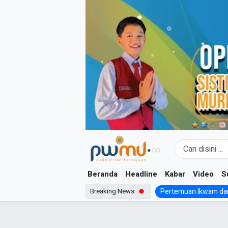
Skip
to
content
Beranda
Headline
Kabar
Video
S
Breaking News
Pertemuan Ikwam dan