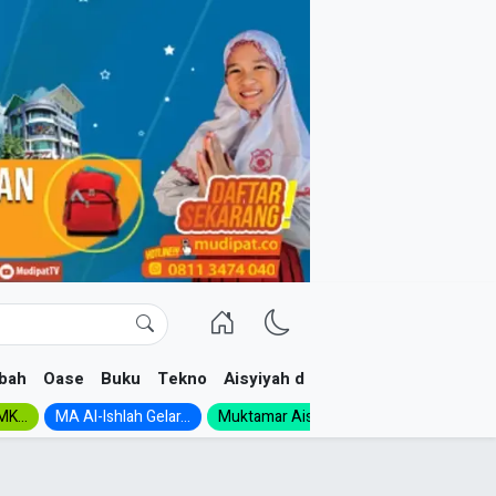
bah
Oase
Buku
Tekno
Aisyiyah dan NA
K...
MA Al-Ishlah Gelar...
Muktamar Aisyiyah 1926:...
Muhadloro