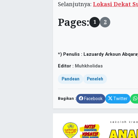
Selanjutnya:
Lokasi Dekat S
Pages:
1
2
*) Penulis :
Lazuardy Arkoun Abqara
Editor :
Muhkholidas
Pandean
Peneleh
Bagikan :
Facebook
Twitter