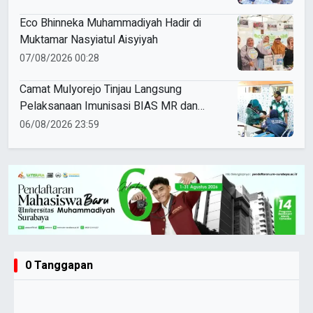
Eco Bhinneka Muhammadiyah Hadir di
Muktamar Nasyiatul Aisyiyah
07/08/2026 00:28
Camat Mulyorejo Tinjau Langsung
Pelaksanaan Imunisasi BIAS MR dan
HPV di SD Muhammadiyah 18 Surabaya
06/08/2026 23:59
0 Tanggapan