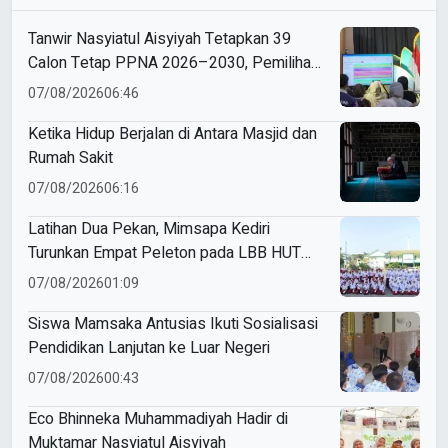
Tanwir Nasyiatul Aisyiyah Tetapkan 39
Calon Tetap PPNA 2026–2030, Pemilihan
Gunakan Sistem E-Voting
07/08/2026
06:46
Ketika Hidup Berjalan di Antara Masjid dan
Rumah Sakit
07/08/2026
06:16
Latihan Dua Pekan, Mimsapa Kediri
Turunkan Empat Peleton pada LBB HUT
Ke-81 RI Kecamatan Pare
07/08/2026
01:09
Siswa Mamsaka Antusias Ikuti Sosialisasi
Pendidikan Lanjutan ke Luar Negeri
07/08/2026
00:43
Eco Bhinneka Muhammadiyah Hadir di
Muktamar Nasyiatul Aisyiyah