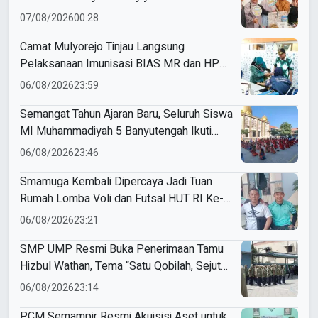
07/08/2026
00:28
Camat Mulyorejo Tinjau Langsung
Pelaksanaan Imunisasi BIAS MR dan HPV
di SD Muhammadiyah 18 Surabaya
06/08/2026
23:59
Semangat Tahun Ajaran Baru, Seluruh Siswa
MI Muhammadiyah 5 Banyutengah Ikuti
Latihan Tapak Suci Perdana
06/08/2026
23:46
Smamuga Kembali Dipercaya Jadi Tuan
Rumah Lomba Voli dan Futsal HUT RI Ke-
81 Kecamatan Tulangan
06/08/2026
23:21
SMP UMP Resmi Buka Penerimaan Tamu
Hizbul Wathan, Tema “Satu Qobilah, Sejuta
Cerita” Curi Perhatian
06/08/2026
23:14
PCM Semampir Resmi Akuisisi Aset untuk