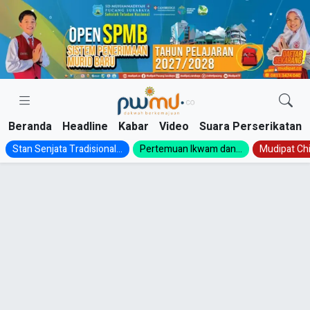
Skip
to
content
Beranda
Headline
Kabar
Video
Suara Perserikatan
Stan Senjata Tradisional...
Pertemuan Ikwam dan...
Mudipat Chil