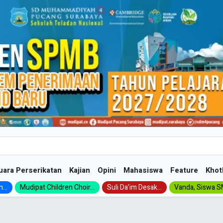
uara Perserikatan
Kajian
Opini
Mahasiswa
Feature
Khot
...
Mudipat Children Choir...
Suli Da’im Desak...
Vanda, Siswa SM