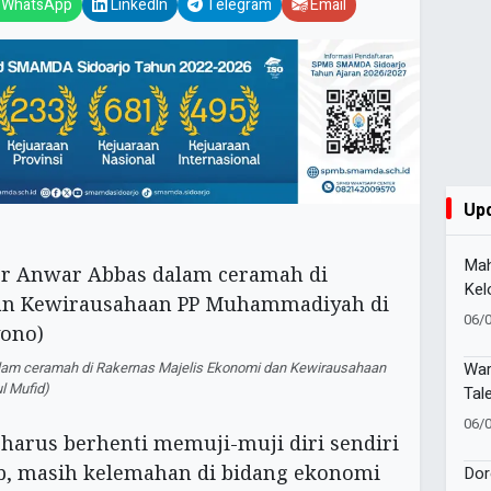
WhatsApp
LinkedIn
Telegram
Email
Up
Mah
Kel
Ken
06/
Ban
War
am ceramah di Rakernas Majelis Ekonomi dan Kewirausahaan
l Mufid)
Tal
1 S
06/
Kec
rus berhenti memuji-muji diri sendiri
b, masih kelemahan di bidang ekonomi
Dor