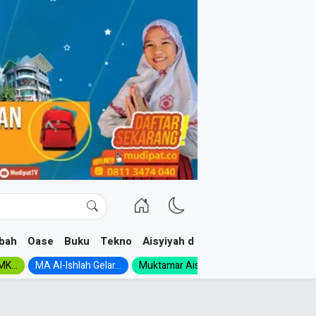
bah
Oase
Buku
Tekno
Aisyiyah dan NA
K...
MA Al-Ishlah Gelar...
Muktamar Aisyiyah 1926:...
Muhadloro