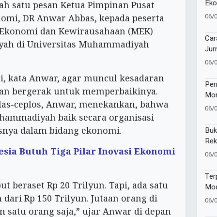
Eko
alah satu pesan Ketua Pimpinan Pusat
Kuw
06/
mi, DR Anwar Abbas, kepada peserta
Ala
s Ekonomi dan Kewirausahaan (MEK)
Bio
Car
ah di Universitas Muhammadiyah
Jur
Oto
06/
ni, kata Anwar, agar muncul kesadaran
Per
an bergerak untuk memperbaikinya.
Mom
plas-ceplos, Anwar, menekankan, bahwa
War
06/
La
ammadiyah baik secara organisasi
nya dalam bidang ekonomi.
Buk
Rek
esia Butuh Tiga Pilar Inovasi Ekonomi
Inte
06/
Ter
 beraset Rp 20 Trilyun. Tapi, ada satu
Mod
Lab
 dari Rp 150 Trilyun. Jutaan orang di
06/
Pem
satu orang saja,” ujar Anwar di depan