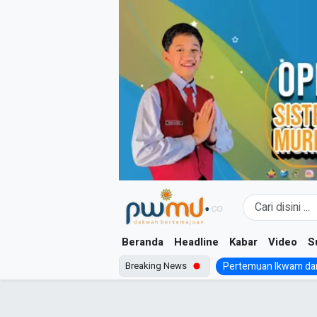
Skip
to
content
Beranda
Headline
Kabar
Video
S
Breaking News
Pertemuan Ikwam dan