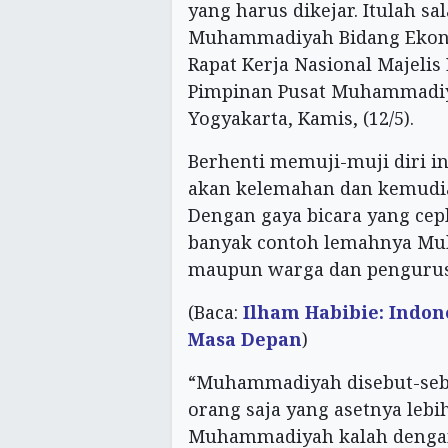
yang harus dikejar. Itulah s
Muhammadiyah Bidang Ekono
Rapat Kerja Nasional Majeli
Pimpinan Pusat Muhammadiy
Yogyakarta, Kamis, (12/5).
Berhenti memuji-muji diri i
akan kelemahan dan kemudi
Dengan gaya bicara yang ce
banyak contoh lemahnya Muh
maupun warga dan pengurus
(Baca:
Ilham Habibie: Indon
Masa Depan
)
“Muhammadiyah disebut-sebut
orang saja yang asetnya lebih
Muhammadiyah kalah dengan 