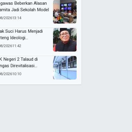
gawas Beberkan Alasan
mita Jadi Sekolah Model
08/2026
13:14
ak Suci Harus Menjadi
teng Ideologi
hammadiyah
08/2026
11:42
 Negeri 2 Talaud di
ngas Direvitalisasi
elah 21 Tahun, Pendidikan
08/2026
10:10
Makin Berkualitas