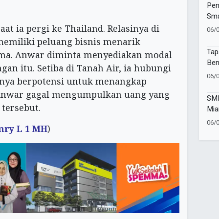
Pen
Sma
at ia pergi ke Thailand. Relasinya di
06/
memiliki peluang bisnis menarik
Tap
ama. Anwar diminta menyediakan modal
Ben
gan itu. Setiba di Tanah Air, ia hubungi
Mu
06/
nya berpotensi untuk menangkap
l. Anwar gagal mengumpulkan uang yang
SMK
tersebut.
Mia
Set
06/
mry L 1 MH
)
3T 