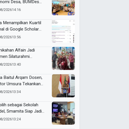
nomi Desa, BUMDes
ik Kediri Terima Hibah
08/2026
14:16
t Pencetak Briket
massa Briqpress
a Menampilkan Kuartil
nal di Google Scholar
matis
08/2026
13:56
nikahan Alfain Jadi
en Silaturahmi
tawan Muhammadiyah
08/2026
13:40
mongan
a Baitul Arqam Dosen,
tor Umsura Tekankan
gritas dan Nilai AIK
08/2026
13:34
pilih sebagai Sekolah
el, Smamita Siap Jadi
oratorium Inovasi
08/2026
13:24
belajaran AI