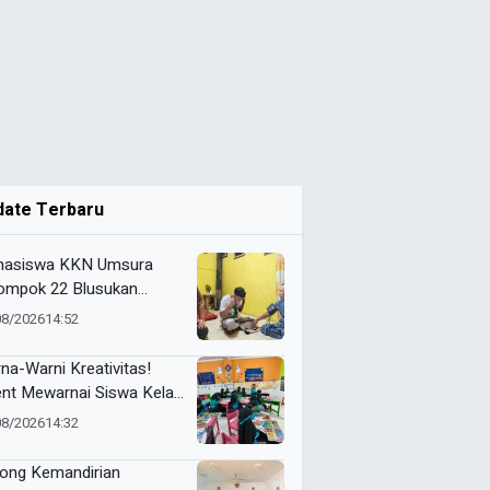
date Terbaru
asiswa KKN Umsura
ompok 22 Blusukan
alkan “Si-Patuh” di Desa
08/2026
14:52
jarkejen
na-Warni Kreativitas!
ent Mewarnai Siswa Kelas
D Mumtaz Penuh
08/2026
14:32
eriaan
ong Kemandirian