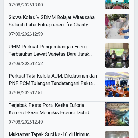
Muda Berkemajuan
07/08/2026
13:00
Siswa Kelas V SDMM Belajar Wirausaha,
Seluruh Laba Entrepreneur for Charity
Didonasikan
07/08/2026
12:59
UMM Perkuat Pengembangan Energi
Terbarukan Lewat Varietas Baru Jarak
Pagar JCUMM5
07/08/2026
12:52
Perkuat Tata Kelola AUM, Dikdasmen dan
PNF PCM Tulangan Tandatangani Pakta
Integritas
07/08/2026
12:51
Terjebak Pesta Pora: Ketika Euforia
Kemerdekaan Mengikis Esensi Tauhid
07/08/2026
12:49
Muktamar Tapak Suci ke-16 di Unimus,