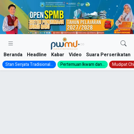
Skip
to
content
Beranda
Headline
Kabar
Video
Suara Perserikatan
Stan Senjata Tradisional...
Pertemuan Ikwam dan...
Mudipat Chil