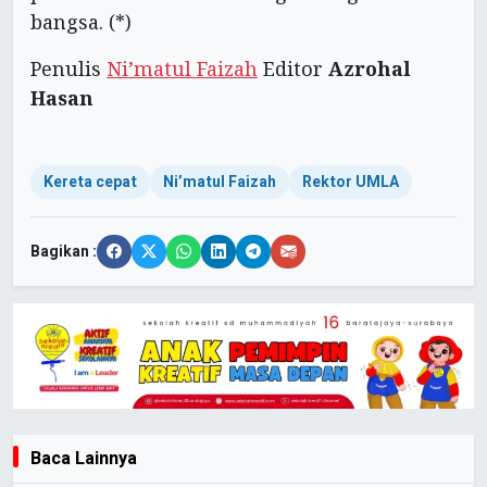
bangsa. (*)
Penulis
Ni’matul Faizah
Editor
Azrohal
Hasan
Kereta cepat
Ni’matul Faizah
Rektor UMLA
Bagikan :
Baca Lainnya