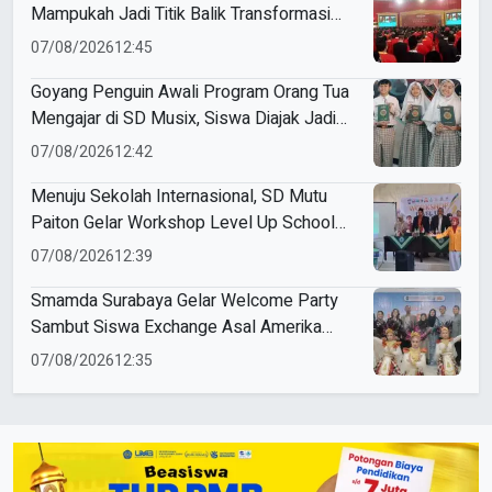
Mampukah Jadi Titik Balik Transformasi
Organisasi?
07/08/2026
12:45
Goyang Penguin Awali Program Orang Tua
Mengajar di SD Musix, Siswa Diajak Jadi
Juara di Mata Allah
07/08/2026
12:42
Menuju Sekolah Internasional, SD Mutu
Paiton Gelar Workshop Level Up School
Branding
07/08/2026
12:39
Smamda Surabaya Gelar Welcome Party
Sambut Siswa Exchange Asal Amerika
Serikat
07/08/2026
12:35