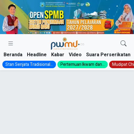
Skip
to
content
Beranda
Headline
Kabar
Video
Suara Perserikatan
Stan Senjata Tradisional...
Pertemuan Ikwam dan...
Mudipat Chil