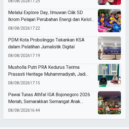
08/08/2026
17:25
Melalui Explore Day, Ilmuwan Cilik SD
Ikrom Pelajari Perubahan Energi dan Kelola
Sampah demi Bumi
08/08/2026
17:22
PDM Kota Probolinggo Tekankan KSA
dalam Pelatihan Jurnalistik Digital
08/08/2026
17:19
Musholla Putri PRA Kedurus Terima
Prasasti Heritage Muhammadiyah, Jadi
Pengingat Sejarah Dakwah dan Amal Saleh
08/08/2026
17:15
Pawai Tunas Athfal IGA Bojonegoro 2026
Meriah, Semarakkan Semangat Anak
Sholeh Berkemajuan
08/08/2026
16:44