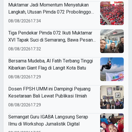
Muktamar Jadi Momentum Menyatukan
Langkah, Utusan Pimda 072 Probolinggo
Bawa Harapan untuk Tapak Suci
08/08/2026
17:34
Tiga Pendekar Pimda 072 Ikuti Muktamar
XVI Tapak Suci di Semarang, Bawa Pesan
Penguatan Kaderisasi
08/08/2026
17:32
Bersama Mudeba, Al Fatih Terbang Tinggi
Kibarkan Giant Flag di Langit Kota Batu
08/08/2026
17:29
Dosen FPSH UMM ini Dampingi Pejuang
Kesetaraan Bali Lewat Publikasi Ilmiah
08/08/2026
17:29
Semangat Guru IGABA Langsung Serap
Ilmu di Workshop Jurnalistik Digital