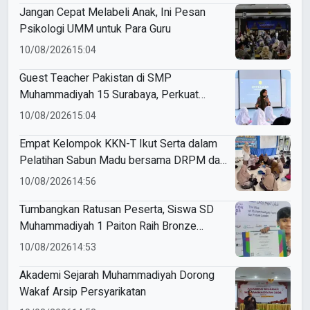
Jangan Cepat Melabeli Anak, Ini Pesan
Psikologi UMM untuk Para Guru
10/08/2026
15:04
Guest Teacher Pakistan di SMP
Muhammadiyah 15 Surabaya, Perkuat
Pembelajaran Matematika Berwawasan
10/08/2026
15:04
Global
Empat Kelompok KKN-T Ikut Serta dalam
Pelatihan Sabun Madu bersama DRPM dan
PCM
10/08/2026
14:56
Tumbangkan Ratusan Peserta, Siswa SD
Muhammadiyah 1 Paiton Raih Bronze
Medal di MEA 2026
10/08/2026
14:53
Akademi Sejarah Muhammadiyah Dorong
Wakaf Arsip Persyarikatan