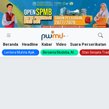
Skip
to
content
Beranda
Headline
Kabar
Video
Suara Perserikatan
Lentera Muhita Ajak...
Bersama Mudeba, Al...
Stan Senjata Tradi