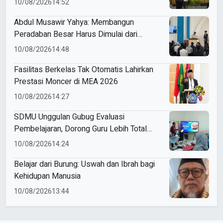
10/08/2026
14:52
Abdul Musawir Yahya: Membangun
Peradaban Besar Harus Dimulai dari
Penggemblengan Kualitas Individu
10/08/2026
14:48
Fasilitas Berkelas Tak Otomatis Lahirkan
Prestasi Moncer di MEA 2026
10/08/2026
14:27
SDMU Unggulan Gubug Evaluasi
Pembelajaran, Dorong Guru Lebih Total
dalam Mengabdi
10/08/2026
14:24
Belajar dari Burung: Uswah dan Ibrah bagi
Kehidupan Manusia
10/08/2026
13:44