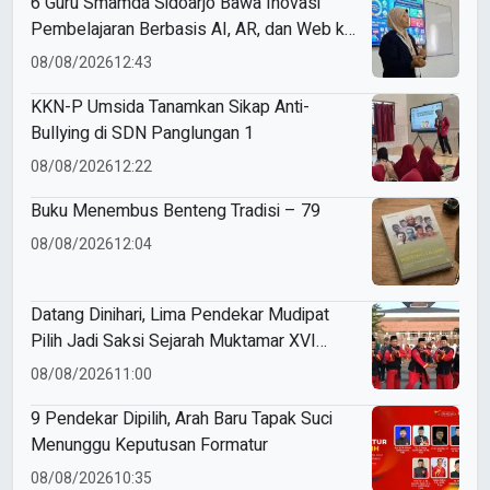
6 Guru Smamda Sidoarjo Bawa Inovasi
Pembelajaran Berbasis AI, AR, dan Web ke
ME Award 2026
08/08/2026
12:43
KKN-P Umsida Tanamkan Sikap Anti-
Bullying di SDN Panglungan 1
08/08/2026
12:22
Buku Menembus Benteng Tradisi – 79
08/08/2026
12:04
Datang Dinihari, Lima Pendekar Mudipat
Pilih Jadi Saksi Sejarah Muktamar XVI
Tapak Suci
08/08/2026
11:00
9 Pendekar Dipilih, Arah Baru Tapak Suci
Menunggu Keputusan Formatur
08/08/2026
10:35