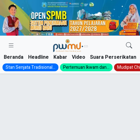
Skip
to
content
Beranda
Headline
Kabar
Video
Suara Perserikatan
Stan Senjata Tradisional...
Pertemuan Ikwam dan...
Mudipat Chil