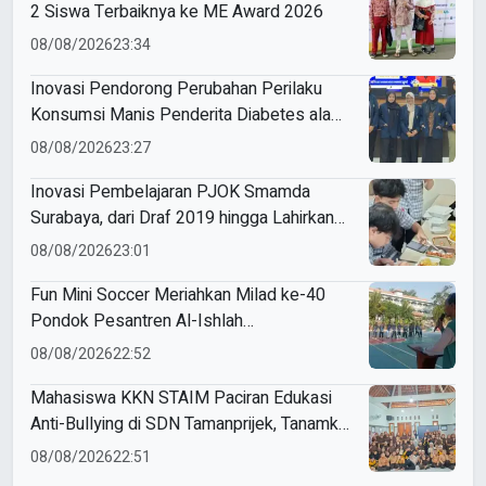
2 Siswa Terbaiknya ke ME Award 2026
08/08/2026
23:34
Inovasi Pendorong Perubahan Perilaku
Konsumsi Manis Penderita Diabetes ala
Mahasiswa Unesa
08/08/2026
23:27
Inovasi Pembelajaran PJOK Smamda
Surabaya, dari Draf 2019 hingga Lahirkan
Modul Gizi Digital
08/08/2026
23:01
Fun Mini Soccer Meriahkan Milad ke-40
Pondok Pesantren Al-Ishlah
Sendangagung
08/08/2026
22:52
Mahasiswa KKN STAIM Paciran Edukasi
Anti-Bullying di SDN Tamanprijek, Tanamkan
Empati Sejak Dini
08/08/2026
22:51