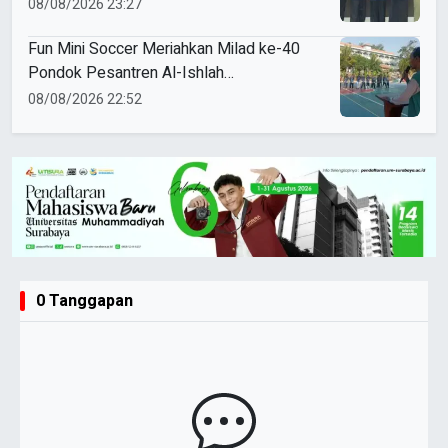
Mahasiswa Unesa
08/08/2026 23:27
Fun Mini Soccer Meriahkan Milad ke-40
Pondok Pesantren Al-Ishlah
Sendangagung
08/08/2026 22:52
0 Tanggapan