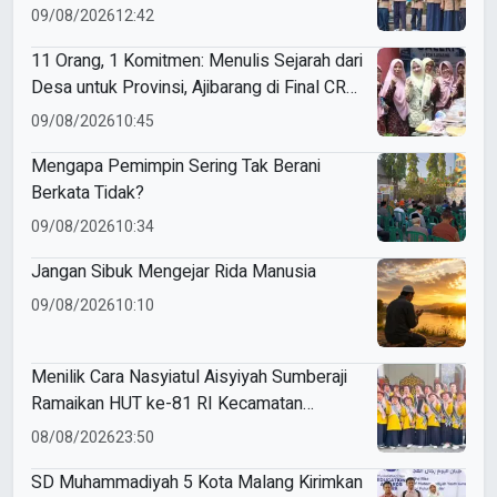
09/08/2026
12:42
11 Orang, 1 Komitmen: Menulis Sejarah dari
Desa untuk Provinsi, Ajibarang di Final CRM
2026
09/08/2026
10:45
Mengapa Pemimpin Sering Tak Berani
Berkata Tidak?
09/08/2026
10:34
Jangan Sibuk Mengejar Rida Manusia
09/08/2026
10:10
Menilik Cara Nasyiatul Aisyiyah Sumberaji
Ramaikan HUT ke-81 RI Kecamatan
Sukodadi
08/08/2026
23:50
SD Muhammadiyah 5 Kota Malang Kirimkan