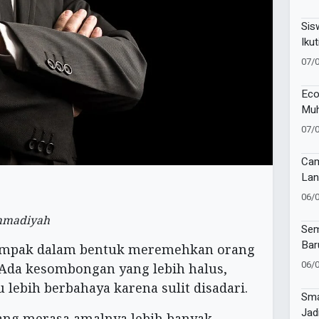
81 
Sis
Ikut
Lan
07/
Eco
Muh
Muk
07/
Cam
Lan
Imu
06/
di 
ammadiyah
Sur
Sem
Bar
tampak dalam bentuk meremehkan orang
Muh
06/
. Ada kesombongan yang lebih halus,
Ban
 lebih berbahaya karena sulit disadari.
Tap
Sma
Jad
rang merasa amalnya lebih banyak,