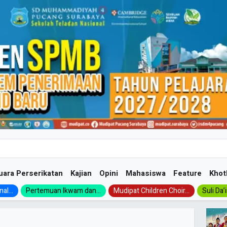
uara Perserikatan
Kajian
Opini
Mahasiswa
Feature
Khot
al...
Pertemuan Ikwam dan...
Mudipat Children Choir...
Suli Da’