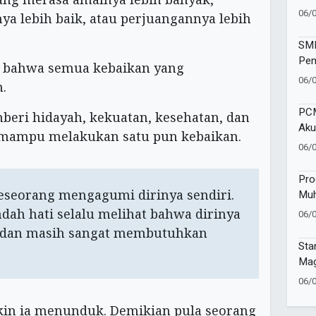
Vol
06/
nya lebih baik, atau perjuangannya lebih
Kec
SMP
Pen
upa bahwa semua kebaikan yang
Wat
06/
h.
Sej
PCM
mberi hidayah, kekuatan, kesehatan, dan
Aku
n mampu melakukan satu pun kebaikan.
Pen
06/
Mu
Pro
eorang mengagumi dirinya sendiri.
Muh
Gel
dah hati selalu melihat bahwa dirinya
06/
Sa
 dan masih sangat membutuhkan
Sta
Mag
Tap
06/
kin ia menunduk. Demikian pula seorang