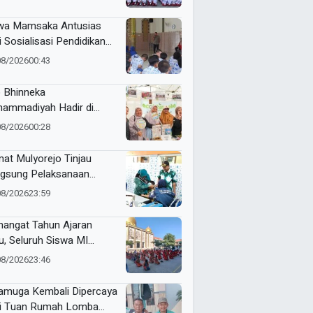
RI Kecamatan Pare
wa Mamsaka Antusias
i Sosialisasi Pendidikan
jutan ke Luar Negeri
08/2026
00:43
 Bhinneka
ammadiyah Hadir di
tamar Nasyiatul Aisyiyah
08/2026
00:28
at Mulyorejo Tinjau
gsung Pelaksanaan
nisasi BIAS MR dan HPV
08/2026
23:59
SD Muhammadiyah 18
abaya
angat Tahun Ajaran
u, Seluruh Siswa MI
ammadiyah 5
08/2026
23:46
yutengah Ikuti Latihan
ak Suci Perdana
muga Kembali Dipercaya
i Tuan Rumah Lomba