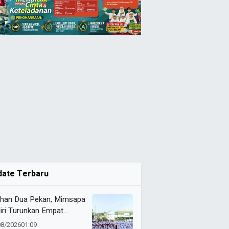
date Terbaru
ihan Dua Pekan, Mimsapa
iri Turunkan Empat
eton pada LBB HUT Ke-
08/2026
01:09