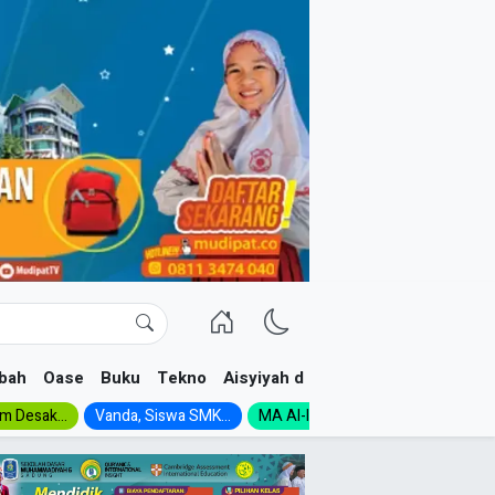
bah
Oase
Buku
Tekno
Aisyiyah dan NA
im Desak...
Vanda, Siswa SMK...
MA Al-Ishlah Gelar...
Muktamar A