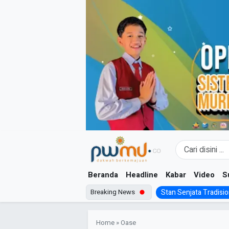
Skip
to
content
Beranda
Headline
Kabar
Video
S
Breaking News
Stan Senjata Tradision
Home
»
Oase