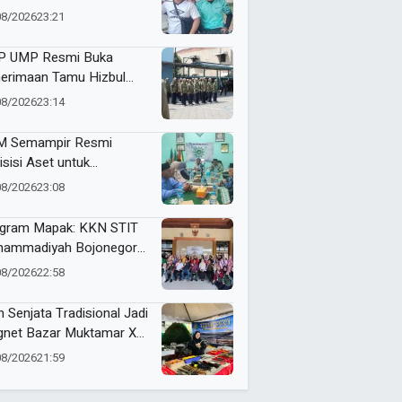
i dan Futsal HUT RI Ke-81
08/2026
23:21
amatan Tulangan
 UMP Resmi Buka
erimaan Tamu Hizbul
han, Tema “Satu Qobilah,
08/2026
23:14
uta Cerita” Curi Perhatian
 Semampir Resmi
isisi Aset untuk
gembangan Amal Usaha
08/2026
23:08
hammadiyah
gram Mapak: KKN STIT
ammadiyah Bojonegoro
ar Sosialisasi Pengolahan
08/2026
22:58
mpah
n Senjata Tradisional Jadi
net Bazar Muktamar XVI
ak Suci Sedunia
08/2026
21:59