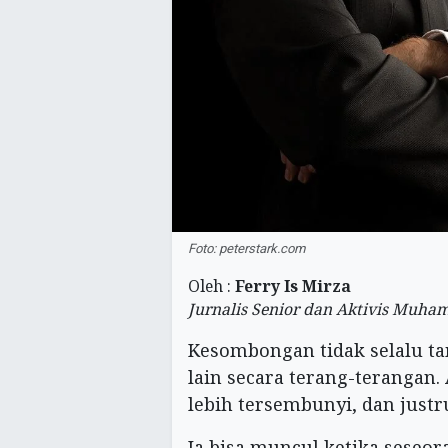
Foto: peterstark.com
Oleh :
Ferry Is Mirza
Jurnalis Senior dan Aktivis Muh
Kesombongan tidak selalu 
lain secara terang-terangan
lebih tersembunyi, dan justru
Ia bisa muncul ketika seseo