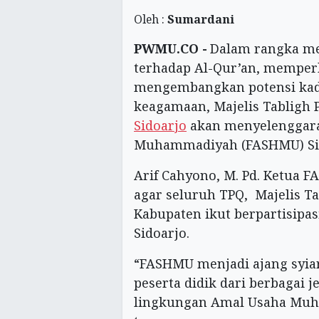
Oleh :
Sumardani
PWMU.CO -
Dalam rangka m
terhadap Al-Qur’an, memperk
mengembangkan potensi ka
keagamaan, Majelis Tablig
Sidoarjo
akan menyelenggara
Muhammadiyah (FASHMU) Sid
Arif Cahyono, M. Pd. Ketua
agar seluruh TPQ, Majelis T
Kabupaten ikut berpartisip
Sidoarjo.
“FASHMU menjadi ajang syia
peserta didik dari berbagai 
lingkungan Amal Usaha Muh