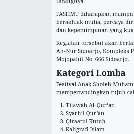
terangnya.
FASHMU diharapkan mampu m
berakhlak mulia, percaya di
dan kepemimpinan yang kuat 
Kegiatan tersebut akan berla
An-Nur Sidoarjo, Kompleks 
Mojopahit No. 666 Sidoarjo.
Kategori Lomba
Festival Anak Sholeh Muha
mempertandingkan tujuh cab
Tilawah Al-Qur’an
Syarhil Qur’an
Qiraatul Kutub
Kaligrafi Islam