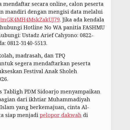
mendaftar secara online, calon peserta
n mandiri dengan mengisi data melalui
gle/mGK4MH4MskZakUJ79
. Jika ada kendala
g hubungi Hotline No WA panitia FASHMU
bungi: Ustadz Arief Cahyono: 0822-
a: 0812-3140-5513.
kolah, madrasah, dan TPQ
ntuk segera mendaftarkan peserta
ukseskan Festival Anak Sholeh
26.
is Tabligh PDM Sidoarjo menyampaikan
gian dari ikhtiar Muhammadiyah
slam yang berkemajuan, cinta Al-
ta siap menjadi
pelopor dakwah
di