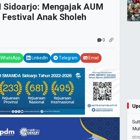
M Sidoarjo: Mengajak AUM
Festival Anak Sholeh
0
WhatsApp
LinkedIn
Telegram
Email
Up
Sul
Muh
Lur
07/