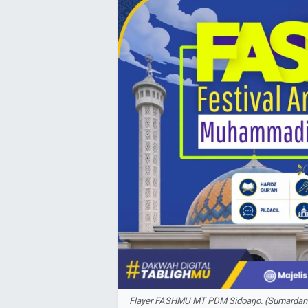
Flayer FASHMU MT PDM Sidoarjo. (Sumarda