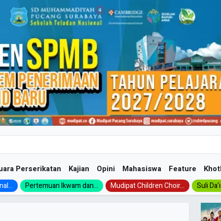
uara Perserikatan
Kajian
Opini
Mahasiswa
Feature
Khot
al...
Pertemuan Ikwam dan...
Mudipat Children Choir...
Suli Da’