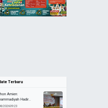
date Terbaru
thon Amien:
ammadiyah Hadir
uskan Akidah
08/2026
09:23