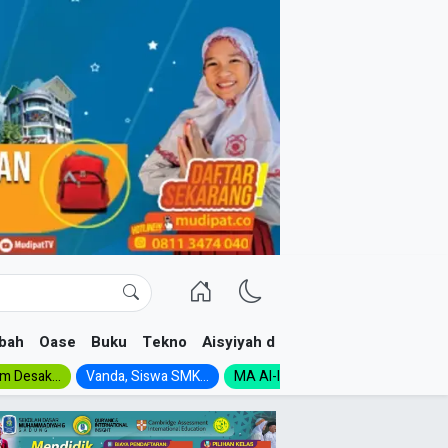
bah
Oase
Buku
Tekno
Aisyiyah dan NA
im Desak...
Vanda, Siswa SMK...
MA Al-Ishlah Gelar...
Muktamar A