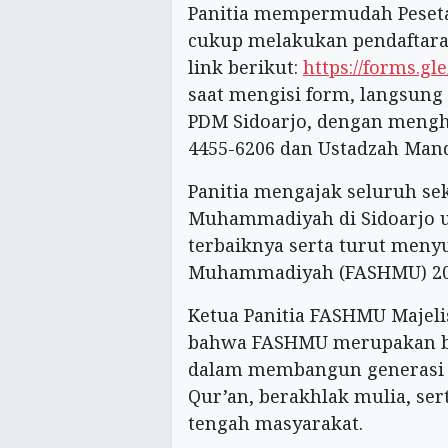
Panitia mempermudah Peseta 
cukup melakukan pendaftara
link berikut:
https://forms.
saat mengisi form, langsun
PDM Sidoarjo, dengan menghu
4455-6206 dan Ustadzah Mand
Panitia mengajak seluruh se
Muhammadiyah di Sidoarjo u
terbaiknya serta turut meny
Muhammadiyah (FASHMU) 20
Ketua Panitia FASHMU Majel
bahwa FASHMU merupakan ba
dalam membangun generasi I
Qur’an, berakhlak mulia, ser
tengah masyarakat.