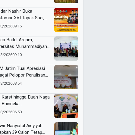
dar Nashir Buka
tamar XVI Tapak Suci,
umlah Menteri dan Kapolri
08/2026
09:16
adwalkan Hadir
ca Baitul Arqam,
versitas Muhammadiyah
ua Barat Kawal RTL
08/2026
09:10
erta Selama Enam Bulan
 Jatim Tuai Apresiasi
agai Pelopor Penulisan
arah Muhammadiyah
08/2026
08:54
i Karst hingga Buah Naga,
 Bhinneka
ammadiyah Tunjukkan
08/2026
06:50
uatan Potensi Lokal di
tamar Nasyiatul Aisyiyah
wir Nasyiatul Aisyiyah
apkan 39 Calon Tetap