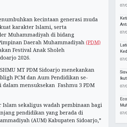
PPN
07/
Gun
Ket
enumbuhkan kecintaan generasi muda
Ant
uat karakter Islami, serta
Sak
07/
der Muhammadiyah di bidang
h Pimpinan Daerah Muhammadiyah
(PDM)
Lat
kan Festival Anak Sholeh
Ked
oarjo 2026.
Pel
07/
81 
 FASHMU MT PDM Sidoarjo menekankan
Sis
abligh PCM dan Aum Pendidikan se-
Ikut
Lan
asi dalam mensuksekan Fashmu 3 PDM
07/
Eco
r Islam sekaligus wadah pembinaan bagi
Muh
Muk
jenjang pendidikan yang berada di
07/
ammadiyah (AUM) Kabupaten Sidoarjo,”