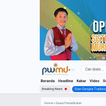
Skip
to
content
Beranda
Headline
Kabar
Video
S
Breaking News
Stan Senjata Tradision
Home
»
Suara Perserikatan