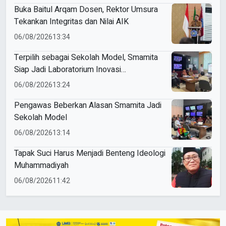
Buka Baitul Arqam Dosen, Rektor Umsura
Tekankan Integritas dan Nilai AIK
06/08/2026
13:34
Terpilih sebagai Sekolah Model, Smamita
Siap Jadi Laboratorium Inovasi
Pembelajaran AI
06/08/2026
13:24
Pengawas Beberkan Alasan Smamita Jadi
Sekolah Model
06/08/2026
13:14
Tapak Suci Harus Menjadi Benteng Ideologi
Muhammadiyah
06/08/2026
11:42