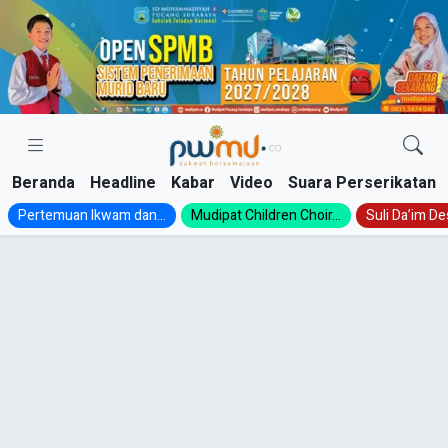
Skip
to
content
Beranda
Headline
Kabar
Video
Suara Perserikatan
Pertemuan Ikwam dan...
Mudipat Children Choir...
Suli Da’im Des