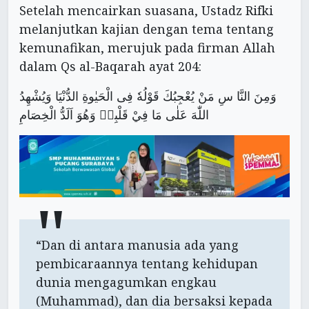
Setelah mencairkan suasana, Ustadz Rifki
melanjutkan kajian dengan tema tentang
kemunafikan, merujuk pada firman Allah
dalam Qs al-Baqarah ayat 204:
وَمِنَ النَّا سِ مَنْ يُعْجِبُكَ قَوْلُهٗ فِى الْحَيٰوةِ الدُّنْيَا وَيُشْهِدُ
اللّٰهَ عَلٰى مَا فِيْ قَلْبِهٖ وَهُوَ اَلَدُّ الْخِصَامِ
“Dan di antara manusia ada yang
pembicaraannya tentang kehidupan
dunia mengagumkan engkau
(Muhammad), dan dia bersaksi kepada