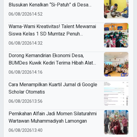
Blusukan Kenalkan “Si-Patuh” di Desa
Banjarkejen
06/08/2026
14:52
Warna-Warni Kreativitas! Talent Mewarnai
Siswa Kelas 1 SD Mumtaz Penuh
Keceriaan
06/08/2026
14:32
Dorong Kemandirian Ekonomi Desa,
BUMDes Kuwik Kediri Terima Hibah Alat
Pencetak Briket Biomassa Briqpress
06/08/2026
14:16
Cara Menampilkan Kuartil Jurnal di Google
Scholar Otomatis
06/08/2026
13:56
Pernikahan Alfain Jadi Momen Silaturahmi
Wartawan Muhammadiyah Lamongan
06/08/2026
13:40