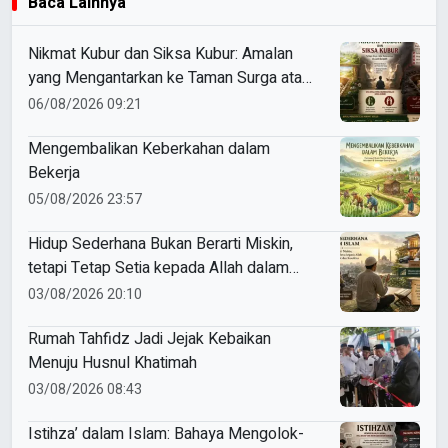
Baca Lainnya
Nikmat Kubur dan Siksa Kubur: Amalan
yang Mengantarkan ke Taman Surga atau
Azab Barzakh
06/08/2026 09:21
Mengembalikan Keberkahan dalam
Bekerja
05/08/2026 23:57
Hidup Sederhana Bukan Berarti Miskin,
tetapi Tetap Setia kepada Allah dalam
Nikmat dan Kesulitan
03/08/2026 20:10
Rumah Tahfidz Jadi Jejak Kebaikan
Menuju Husnul Khatimah
03/08/2026 08:43
Istihza’ dalam Islam: Bahaya Mengolok-