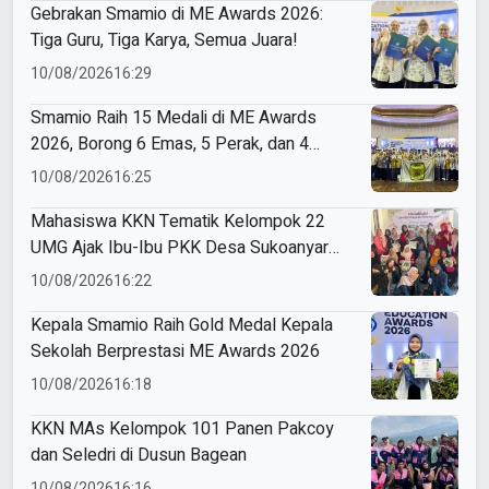
Gebrakan Smamio di ME Awards 2026:
Tiga Guru, Tiga Karya, Semua Juara!
10/08/2026
16:29
Smamio Raih 15 Medali di ME Awards
2026, Borong 6 Emas, 5 Perak, dan 4
Perunggu
10/08/2026
16:25
Mahasiswa KKN Tematik Kelompok 22
UMG Ajak Ibu-Ibu PKK Desa Sukoanyar
Berkreasi dengan Ecoprint
10/08/2026
16:22
Kepala Smamio Raih Gold Medal Kepala
Sekolah Berprestasi ME Awards 2026
10/08/2026
16:18
KKN MAs Kelompok 101 Panen Pakcoy
dan Seledri di Dusun Bagean
10/08/2026
16:16