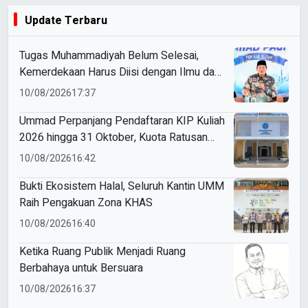
Update Terbaru
Tugas Muhammadiyah Belum Selesai,
Kemerdekaan Harus Diisi dengan Ilmu dan
Amal
10/08/2026
17:37
Ummad Perpanjang Pendaftaran KIP Kuliah
2026 hingga 31 Oktober, Kuota Ratusan
Menanti
10/08/2026
16:42
Bukti Ekosistem Halal, Seluruh Kantin UMM
Raih Pengakuan Zona KHAS
10/08/2026
16:40
Ketika Ruang Publik Menjadi Ruang
Berbahaya untuk Bersuara
10/08/2026
16:37