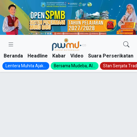
Skip
to
content
Beranda
Headline
Kabar
Video
Suara Perserikatan
Lentera Muhita Ajak...
Bersama Mudeba, Al...
Stan Senjata Tradi