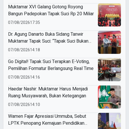
Muktamar XVI Galang Gotong Royong
Bangun Padepokan Tapak Suci Rp 20 Miliar
07/08/2026
17:35
Dr. Agung Danarto Buka Sidang Tanwir
Muktamar Tapak Suci: “Tapak Suci Bukan
Organisasi Ko Ping Ho dan Dracin”
07/08/2026
14:18
Go Digital! Tapak Suci Terapkan E-Voting,
Pemilihan Formatur Berlangsung Real Time
07/08/2026
14:16
Haedar Nashir: Muktamar Harus Menjadi
Ruang Musyawarah, Bukan Ketegangan
07/08/2026
14:10
Wamen Fajar Apresiasi Ummuba, Sebut
LPTK Penopang Kemajuan Pendidikan