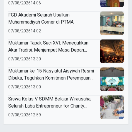
Indonesia
07/08/2026
14:06
FGD Akademi Sejarah Usulkan
Muhammadiyah Corner di PTMA
07/08/2026
14:02
Muktamar Tapak Suci XVI: Meneguhkan
Akar Tradisi, Menjemput Masa Depan
Mendunia
07/08/2026
13:30
Muktamar ke-15 Nasyiatul Aisyiyah Resmi
Dibuka, Teguhkan Komitmen Perempuan
Muda Berkemajuan
07/08/2026
13:00
Siswa Kelas V SDMM Belajar Wirausaha,
Seluruh Laba Entrepreneur for Charity
Didonasikan
07/08/2026
12:59