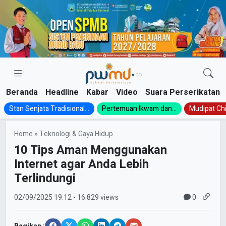
Skip
to
content
Beranda
Headline
Kabar
Video
Suara Perserikatan
Stan Senjata Tradisional...
Pertemuan Ikwam dan...
Mudipat Chil
Home
»
Teknologi & Gaya Hidup
10 Tips Aman Menggunakan
Internet agar Anda Lebih
Terlindungi
0
02/09/2025
19:12
- 16.829 views