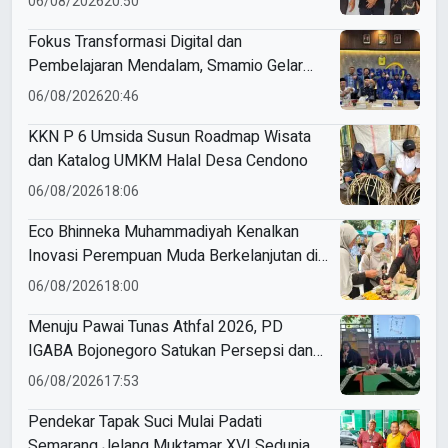
06/08/2026
20:50
Program Magang Industri
Fokus Transformasi Digital dan
Pembelajaran Mendalam, Smamio Gelar
Pendampingan Sekolah Model
06/08/2026
20:46
KKN P 6 Umsida Susun Roadmap Wisata
dan Katalog UMKM Halal Desa Cendono
06/08/2026
18:06
Eco Bhinneka Muhammadiyah Kenalkan
Inovasi Perempuan Muda Berkelanjutan di
Muktamar Nasyiatul Aisyiyah
06/08/2026
18:00
Menuju Pawai Tunas Athfal 2026, PD
IGABA Bojonegoro Satukan Persepsi dan
Utamakan Keselamatan Anak
06/08/2026
17:53
Pendekar Tapak Suci Mulai Padati
Semarang Jelang Muktamar XVI Sedunia