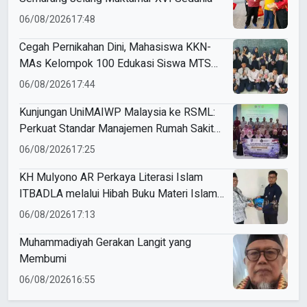
06/08/2026
17:48
Cegah Pernikahan Dini, Mahasiswa KKN-
MAs Kelompok 100 Edukasi Siswa MTS
Miftahul Ulum Tawangsari
06/08/2026
17:44
Kunjungan UniMAIWP Malaysia ke RSML:
Perkuat Standar Manajemen Rumah Sakit
Syariah
06/08/2026
17:25
KH Mulyono AR Perkaya Literasi Islam
ITBADLA melalui Hibah Buku Materi Islam
5 Jilid
06/08/2026
17:13
Muhammadiyah Gerakan Langit yang
Membumi
06/08/2026
16:55