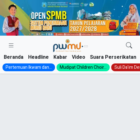
Skip
to
content
Beranda
Headline
Kabar
Video
Suara Perserikatan
Pertemuan Ikwam dan...
Mudipat Children Choir...
Suli Da’im Des