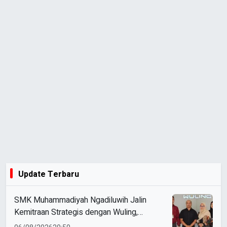
Update Terbaru
SMK Muhammadiyah Ngadiluwih Jalin
Kemitraan Strategis dengan Wuling,
Perkuat Kompetensi Siswa Melalui