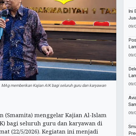
Ini
Jua
09/
Pos
Lam
Cer
09/
Edu
Per
Del
Lam
di 
09/
, MAg memberikan Kajian AIK bagi seluruh guru dan karyawan
Avi
Sam
ke 
09/
(Smamita) menggelar Kajian Al-Islam
 bagi seluruh guru dan karyawan di
Sma
mat (22/5/2026). Kegiatan ini menjadi
Pre