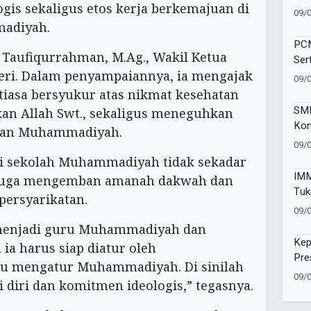
ogis sekaligus etos kerja berkemajuan di
dal
09/
adiyah.
PCM
 Taufiqurrahman, M.Ag., Wakil Ketua
Ser
eri. Dalam penyampaiannya, ia mengajak
Aha
09/
tiasa bersyukur atas nikmat kesehatan
SMP
an Allah Swt., sekaligus meneguhkan
Kon
tan Muhammadiyah.
Bra
09/
Don
i sekolah Muhammadiyah tidak sekadar
IMM
i juga mengemban amanah dakwah dan
Tuk
 persyarikatan.
Kes
09/
 menjadi guru Muhammadiyah dan
Kep
ia harus siap diatur oleh
Pre
u mengatur Muhammadiyah. Di sinilah
dan
09/
diri dan komitmen ideologis,” tegasnya.