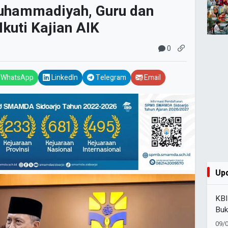
muhammadiyah, Guru dan
kuti Kajian AIK
0
WhatsApp
LinkedIn
Telegram
Email
Up
KBI
Buk
Dii
09/