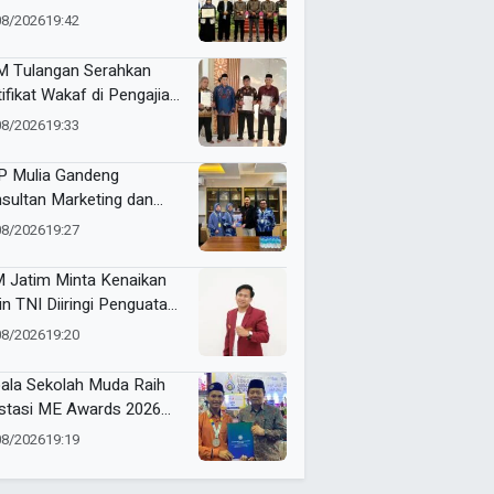
am ME Awards 2026
08/2026
19:42
 Tulangan Serahkan
tifikat Wakaf di Pengajian
d Pagi
08/2026
19:33
 Mulia Gandeng
sultan Marketing dan
nding, Strategi Baru
08/2026
19:27
gkrak Perolehan Siswa
 Jatim Minta Kenaikan
in TNI Diiringi Penguatan
ejahteraan Guru
08/2026
19:20
ala Sekolah Muda Raih
stasi ME Awards 2026
 Borong 6 Medali
08/2026
19:19