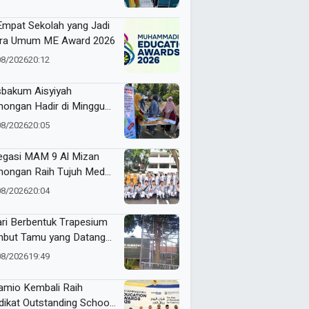
 Empat Sekolah yang Jadi
ra Umum ME Award 2026
08/2026
20:12
bakum Aisyiyah
ongan Hadir di Minggu
ia, Buka Layanan dan
08/2026
20:05
kasi Hukum Gratis untuk
empuan
egasi MAM 9 Al Mizan
ongan Raih Tujuh Medali
ME Awards 2026
08/2026
20:04
ari Berbentuk Trapesium
but Tamu yang Datang
SD Almadany
08/2026
19:49
mio Kembali Raih
dikat Outstanding School