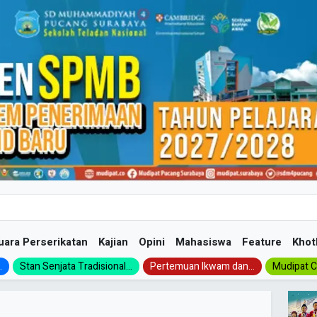
uara Perserikatan
Kajian
Opini
Mahasiswa
Feature
Khot
.
Stan Senjata Tradisional...
Pertemuan Ikwam dan...
Mudipat Ch