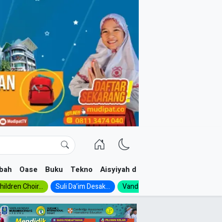
bah
Oase
Buku
Tekno
Aisyiyah dan NA
ildren Choir...
Suli Da’im Desak...
Vanda, Siswa SMK...
MA Al-Ish