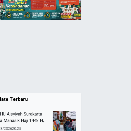
date Terbaru
HU Aisyiyah Surakarta
a Manasik Haji 1448 H,
kuti 200 Calon Jemaah
08/2026
20:25