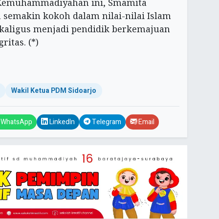
n Kemuhammadiyahan ini, Smamita
semakin kokoh dalam nilai-nilai Islam
aligus menjadi pendidik berkemajuan
ritas. (*)
Wakil Ketua PDM Sidoarjo
WhatsApp
LinkedIn
Telegram
Email