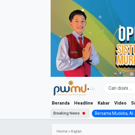
Skip
to
content
Beranda
Headline
Kabar
Video
S
Breaking News
Bersama Mudeba, Al..
Home
»
Kajian