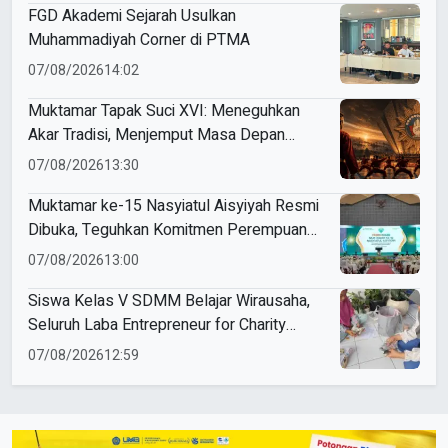
FGD Akademi Sejarah Usulkan
Muhammadiyah Corner di PTMA
07/08/2026
14:02
Muktamar Tapak Suci XVI: Meneguhkan
Akar Tradisi, Menjemput Masa Depan
Mendunia
07/08/2026
13:30
Muktamar ke-15 Nasyiatul Aisyiyah Resmi
Dibuka, Teguhkan Komitmen Perempuan
Muda Berkemajuan
07/08/2026
13:00
Siswa Kelas V SDMM Belajar Wirausaha,
Seluruh Laba Entrepreneur for Charity
Didonasikan
07/08/2026
12:59