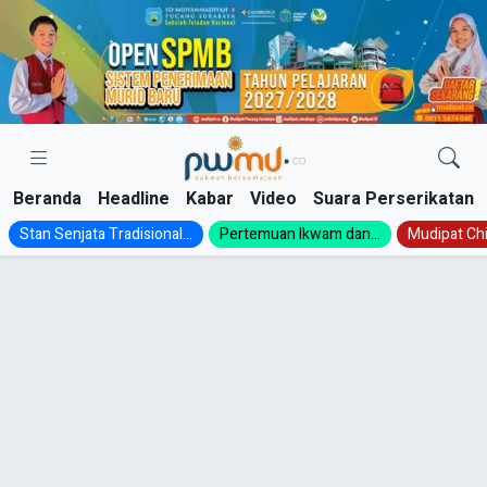
Skip
to
content
Beranda
Headline
Kabar
Video
Suara Perserikatan
Stan Senjata Tradisional...
Pertemuan Ikwam dan...
Mudipat Chil