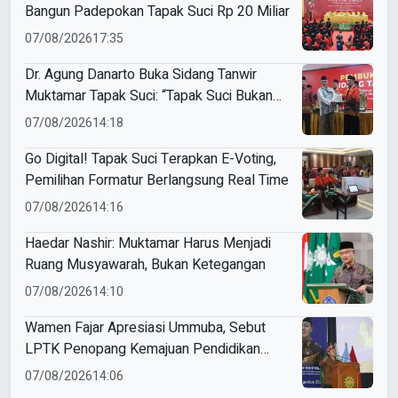
Bangun Padepokan Tapak Suci Rp 20 Miliar
07/08/2026
17:35
Dr. Agung Danarto Buka Sidang Tanwir
Muktamar Tapak Suci: “Tapak Suci Bukan
Organisasi Ko Ping Ho dan Dracin”
07/08/2026
14:18
Go Digital! Tapak Suci Terapkan E-Voting,
Pemilihan Formatur Berlangsung Real Time
07/08/2026
14:16
Haedar Nashir: Muktamar Harus Menjadi
Ruang Musyawarah, Bukan Ketegangan
07/08/2026
14:10
Wamen Fajar Apresiasi Ummuba, Sebut
LPTK Penopang Kemajuan Pendidikan
Indonesia
07/08/2026
14:06