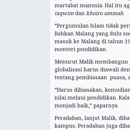
martabat manusia. Hal itu a
taqwim
dan
khoiro ummah
.
”Pergumulan Islam tidak per
Bahkan Malang yang dulu sud
masuk ke Malang di tahun 19
menteri pendidikan.
Menurut Malik membangun p
globalisasi harus diawali d
tentang pembiasaan puasa, a
”Harus dibiasakan, kemudian
nilai melaui pendidikan. Kal
menjadi baik,” paparnya.
Peradaban, lanjut Malik, dib
kampus. Peradaban juga dib