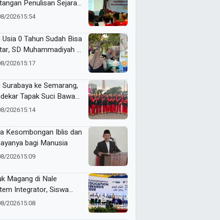
tangan Penulisan Sejarah
al Muhammadiyah
08/2026
15:54
i Usia 0 Tahun Sudah Bisa
tar, SD Muhammadiyah 8
angan Gencarkan SPMB
08/2026
15:17
i Surabaya ke Semarang,
dekar Tapak Suci Bawa
angat Persaudaraan di
08/2026
15:14
tamar XVI
a Kesombongan Iblis dan
ayanya bagi Manusia
08/2026
15:09
uk Magang di Nale
tem Integrator, Siswa
 Matig Tetap Latihan
08/2026
15:08
gga Raih Gold Medal ME