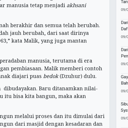
Tan
gar manusia tetap menjadi
akhsani
Lok
09/
Dar
nah berakhir dan semua telah berubah.
Daf
ah jauh berubah, dari saat dirinya
Tul
09/
63,” kata Malik, yang juga mantan
Dar
Pen
eradaban manusia, terutama di era
Sem
09/
engan pembiasaan. Malik memberi contoh
Muk
nak diajari puas
bedok
(Dzuhur) dulu.
Gay
Bah
 dibudayakan. Baru ditanamkan nilai-
09/
au itu bisa kita bangun, maka akan
Sib
Sys
angun melalui proses dan itu dimulai dari
SMK
09/
hin
angun dari masjid dengan kesadaran dan