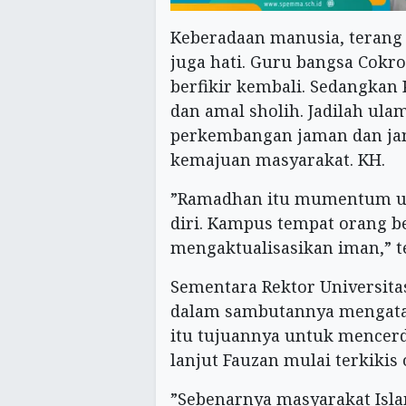
Keberadaan manusia, terang M
juga hati. Guru bangsa Cokro
berfikir kembali. Sedangka
dan amal sholih. Jadilah u
perkembangan jaman dan jan
kemajuan masyarakat. KH.
”Ramadhan itu mumentum unt
diri. Kampus tempat orang b
mengaktualisasikan iman,” t
Sementara Rektor Universi
dalam sambutannya mengat
itu tujuannya untuk mencerd
lanjut Fauzan mulai terkikis
”Sebenarnya masyarakat Is