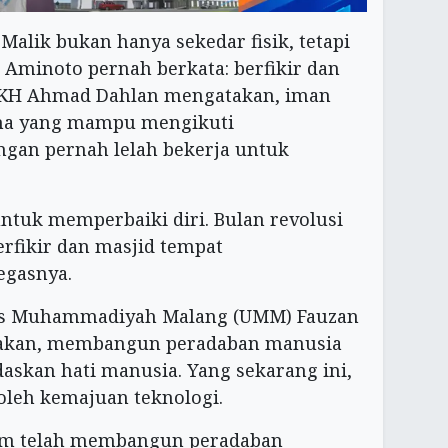
alik bukan hanya sekedar fisik, tetapi
 Aminoto pernah berkata: berfikir dan
n KH Ahmad Dahlan mengatakan, iman
lama yang mampu mengikuti
gan pernah lelah bekerja untuk
uk memperbaiki diri. Bulan revolusi
erfikir dan masjid tempat
egasnya.
tas Muhammadiyah Malang (UMM) Fauzan
akan, membangun peradaban manusia
askan hati manusia. Yang sekarang ini,
 oleh kemajuan teknologi.
lam telah membangun peradaban