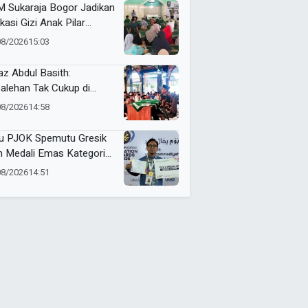
rds 2026
 Sukaraja Bogor Jadikan
kasi Gizi Anak Pilar
ingatan HUT RI ke-81
08/2026
15:03
az Abdul Basith:
alehan Tak Cukup di
jid, Harus Terasa
08/2026
14:58
faatnya bagi Sesama
u PJOK Spemutu Gresik
h Medali Emas Kategori
u Berprestasi di ME
08/2026
14:51
rds 2026