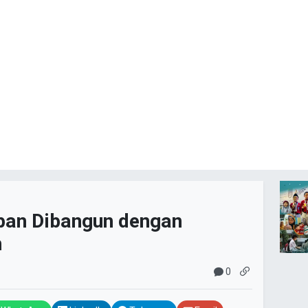
aban Dibangun dengan
n
0