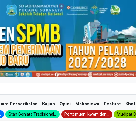
uara Perserikatan
Kajian
Opini
Mahasiswa
Feature
Khot
.
Stan Senjata Tradisional...
Pertemuan Ikwam dan...
Mudipat Ch