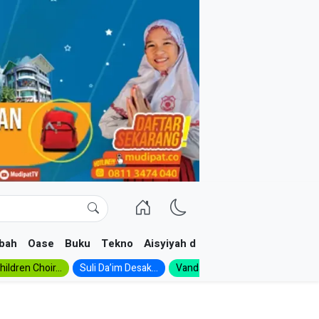
bah
Oase
Buku
Tekno
Aisyiyah dan NA
ildren Choir...
Suli Da’im Desak...
Vanda, Siswa SMK...
MA Al-Ish