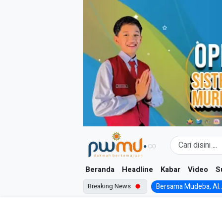
Skip
to
content
Beranda
Headline
Kabar
Video
S
Breaking News
Bersama Mudeba, Al..