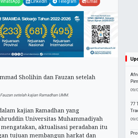
WhatsApp
LinkedIn
Telegram
Email
Up
Afn
Pim
Akl
09/
202
an Fauzan setelah kajian Ramadhan UMM.
77 
 dalam kajian Ramadhan yang
Tra
Per
 Fahruddin Universitas Muhammadiyah
09/
) mengatakan, aktualisasi peradaban itu
Pro
ngan tujuan membangun harkat dan