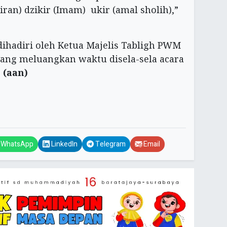
kiran) dzikir (Imam) ukir (amal sholih),”
dihadiri oleh Ketua Majelis Tabligh PWM
ang meluangkan waktu disela-sela acara
.
(aan)
WhatsApp
LinkedIn
Telegram
Email