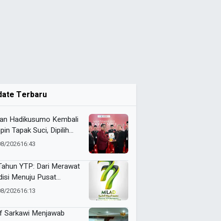
date Terbaru
an Hadikusumo Kembali
pin Tapak Suci, Dipilih
amasi untuk Periode
08/2026
16:43
6–2031
Tahun YTP: Dari Merawat
disi Menuju Pusat
adaban
08/2026
16:13
f Sarkawi Menjawab