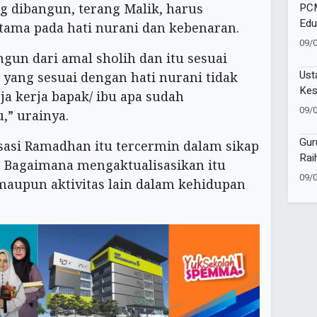
Awa
PCM
 dibangun, terang Malik, harus
Edu
ama pada hati nurani dan kebenaran.
Per
09/
gun dari amal sholih dan itu sesuai
Ust
 yang sesuai dengan hati nurani tidak
Kes
eja kerja bapak/ ibu apa sudah
Mas
09/
,” urainya.
Man
Gur
asi Ramadhan itu tercermin dalam sikap
Rai
i. Bagaimana mengaktualisasikan itu
Gur
09/
maupun aktivitas lain dalam kehidupan
Awa