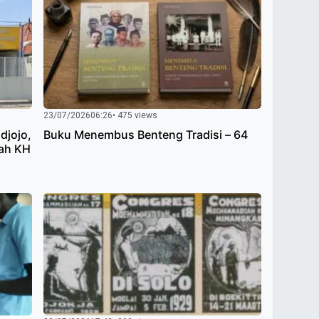
23/07/2026
06:26
• 475 views
djojo,
Buku Menembus Benteng Tradisi – 64
lah KH