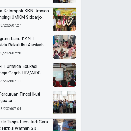
a Kelompok KKN Umsida
pingi UMKM Sidoarjo
 Pasuruan Perkuat
08/2026
07:27
alitas hingga Pemasaran
tal
gram Laris KKN T
ida Bekali Ibu Aisyiyah
erampilan Produk Kreatif
08/2026
07:20
 Pemasaran Berbasis AI
 T Umsida Edukasi
aja Cegah HIV/AIDS
at Program Sigap di
08/2026
07:11
a Wirobiting
Perguruan Tinggi Ikuti
guatan
tanggungjawaban Hibah
08/2026
07:04
elitian dan Pengabdian di
ida
zle Tanpa Lem Jadi Cara
k Hizbul Wathan SD