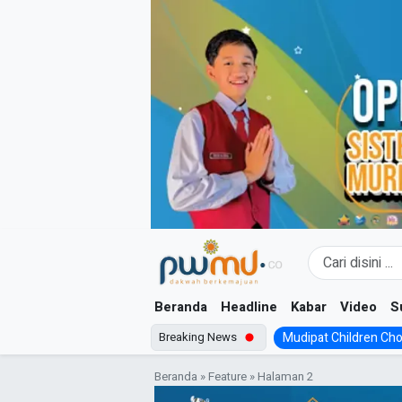
Skip
to
content
Beranda
Headline
Kabar
Video
S
Breaking News
Mudipat Children Choir
Beranda
»
Feature
»
Halaman 2