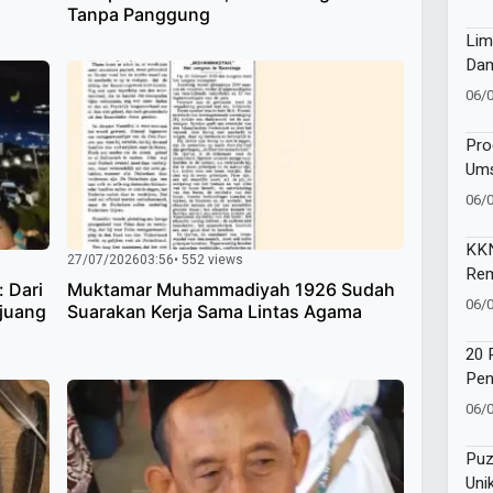
Tanpa Panggung
Lim
Dam
dan
06/
Leg
Digi
Pro
Ums
Ket
06/
dan
KKN
27/07/2026
03:56
• 552 views
Rem
: Dari
Muktamar Muhammadiyah 1926 Sudah
Lew
06/
rjuang
Suarakan Kerja Sama Lintas Agama
Des
20 
Pen
Per
06/
Pen
Ums
Puz
Uni