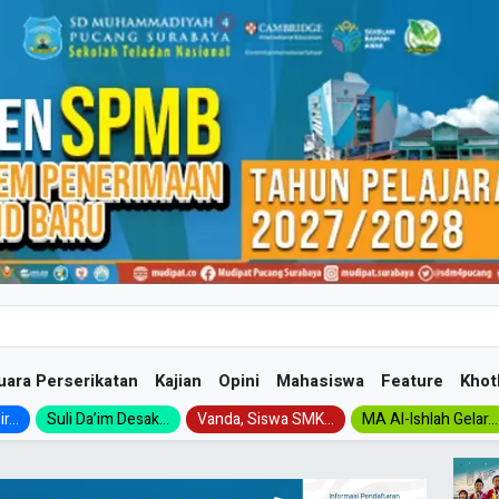
uara Perserikatan
Kajian
Opini
Mahasiswa
Feature
Khot
...
Suli Da’im Desak...
Vanda, Siswa SMK...
MA Al-Ishlah Gelar...