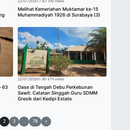
22/07/2026
17:42
• 390 views
Melihat Kemeriahan Muktamar ke-15
ng
Muhammadiyah 1926 di Surabaya (3)
22/07/2026
01:40
• 679 views
– 63
Oase di Tengah Debu Perkebunan
Sawit: Catatan Singgah Guru SDMM
Gresik dari Kedipi Estate
2
3
…
78
»