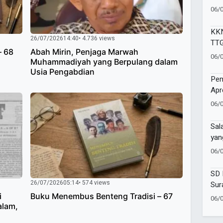
Muh
06/
Boj
Ket
KKN
26/07/2026
14:40
• 4.736 views
TTG
– 68
Abah Mirin, Penjaga Marwah
Pen
06/
Muhammadiyah yang Berpulang dalam
Ber
Usia Pengabdian
Des
Pem
Apr
Mah
06/
pad
Pen
Sal
yan
Ala
06/
SD 
26/07/2026
05:14
• 574 views
Sur
Kel
i
Buku Menembus Benteng Tradisi – 67
06/
Per
alam,
Bel