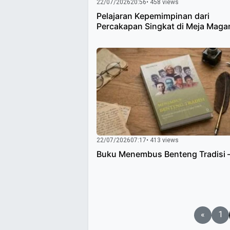
22/07/2026
20:56
• 458 views
Pelajaran Kepemimpinan dari
Percakapan Singkat di Meja Maga
22/07/2026
07:17
• 413 views
Buku Menembus Benteng Tradisi 
Paginasi
«
1
pos