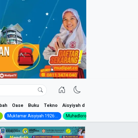
bah
Oase
Buku
Tekno
Aisyiyah dan NA
Muktamar Aisyiyah 1926:...
Muhadloroh Akbar 2026:...
FKIP UM