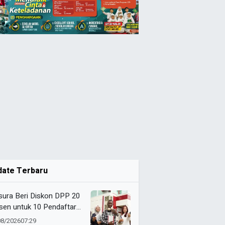
date Terbaru
ura Beri Diskon DPP 20
sen untuk 10 Pendaftar
Film
08/2026
07:29