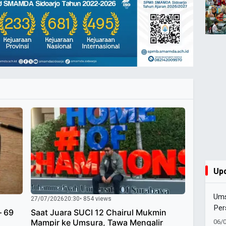
Up
Ums
27/07/2026
20:30
• 854 views
Per
– 69
Saat Juara SUCI 12 Chairul Mukmin
S1 
06/
Mampir ke Umsura, Tawa Mengalir