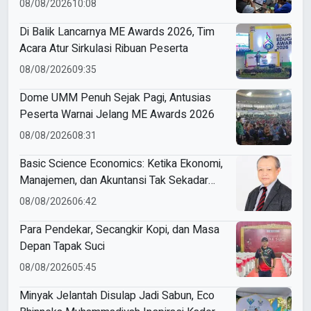
08/08/2026
10:08
Di Balik Lancarnya ME Awards 2026, Tim
Acara Atur Sirkulasi Ribuan Peserta
08/08/2026
09:35
Dome UMM Penuh Sejak Pagi, Antusias
Peserta Warnai Jelang ME Awards 2026
08/08/2026
08:31
Basic Science Economics: Ketika Ekonomi,
Manajemen, dan Akuntansi Tak Sekadar
Bicara Angka
08/08/2026
06:42
Para Pendekar, Secangkir Kopi, dan Masa
Depan Tapak Suci
08/08/2026
05:45
Minyak Jelantah Disulap Jadi Sabun, Eco