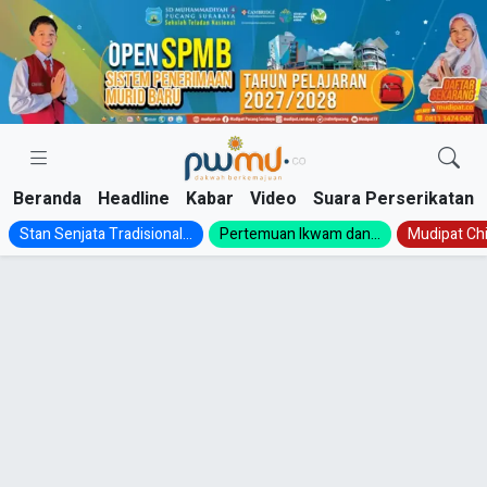
Skip
to
content
Beranda
Headline
Kabar
Video
Suara Perserikatan
Stan Senjata Tradisional...
Pertemuan Ikwam dan...
Mudipat Chil