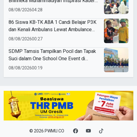
Bhinneka Muhammadiyah Inspirasi Kader
Nasyiatul Aisyiyah
08/08/2026
04:28
86 Siswa KB-TK ABA 1 Candi Belajar P3K
dan Kenali Ambulans Lewat Ambulance
Goes to Schools
08/08/2026
00:27
SDMP Tamsis Tampilkan Pocil dan Tapak
Suci dalam One School One Event di
Mojokerto
08/08/2026
00:19
© 2026 PWMU.CO