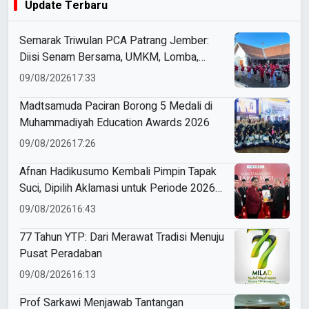
Update Terbaru
Semarak Triwulan PCA Patrang Jember:
Diisi Senam Bersama, UMKM, Lomba,
Pemeriksaan Kesehatan, hingga
09/08/2026
17:33
Penyuluhan Sampah
Madtsamuda Paciran Borong 5 Medali di
Muhammadiyah Education Awards 2026
09/08/2026
17:26
Afnan Hadikusumo Kembali Pimpin Tapak
Suci, Dipilih Aklamasi untuk Periode 2026–
2031
09/08/2026
16:43
77 Tahun YTP: Dari Merawat Tradisi Menuju
Pusat Peradaban
09/08/2026
16:13
Prof Sarkawi Menjawab Tantangan