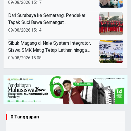
SPMB
09/08/2026 15:17
Dari Surabaya ke Semarang, Pendekar
Tapak Suci Bawa Semangat
Persaudaraan di Muktamar XVI
09/08/2026 15:14
Sibuk Magang di Nale System Integrator,
Siswa SMK Matig Tetap Latihan hingga
Raih Gold Medal ME Awards 2026
09/08/2026 15:08
0 Tanggapan