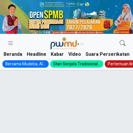
Skip
to
content
Beranda
Headline
Kabar
Video
Suara Perserikatan
Bersama Mudeba, Al...
Stan Senjata Tradisional...
Pertemuan Ik