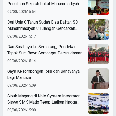
Penulisan Sejarah Lokal Muhammadiyah
09/08/2026
15:54
Dari Usia 0 Tahun Sudah Bisa Daftar, SD
Muhammadiyah 8 Tulangan Gencarkan
SPMB
09/08/2026
15:17
Dari Surabaya ke Semarang, Pendekar
Tapak Suci Bawa Semangat Persaudaraan
di Muktamar XVI
09/08/2026
15:14
Gaya Kesombongan Iblis dan Bahayanya
bagi Manusia
09/08/2026
15:09
Sibuk Magang di Nale System Integrator,
Siswa SMK Matig Tetap Latihan hingga
Raih Gold Medal ME Awards 2026
09/08/2026
15:08