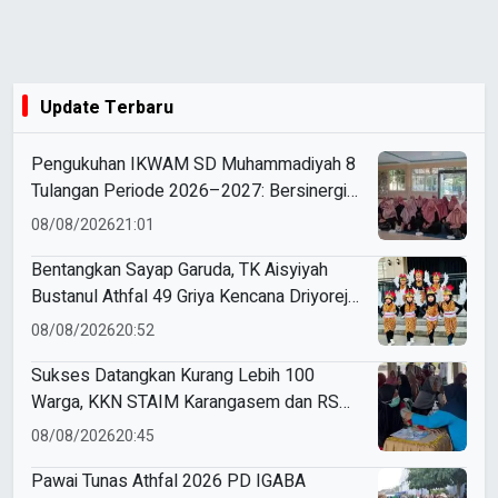
Update Terbaru
Pengukuhan IKWAM SD Muhammadiyah 8
Tulangan Periode 2026–2027: Bersinergi
Mewujudkan Sekolah Hebat yang Islami,
08/08/2026
21:01
Unggul, dan Berkemajuan
Bentangkan Sayap Garuda, TK Aisyiyah
Bustanul Athfal 49 Griya Kencana Driyorejo
Perdana Ikut Karnaval Budaya di
08/08/2026
20:52
Kecamatan Driyorejo
Sukses Datangkan Kurang Lebih 100
Warga, KKN STAIM Karangasem dan RS
Arsy Gelar Cek Kesehatan Gratis di
08/08/2026
20:45
Gampangsejati
Pawai Tunas Athfal 2026 PD IGABA