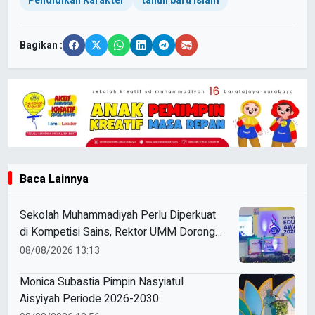
Pendidikan Karakter
tahun baru Islam
Bagikan :
Baca Lainnya
Sekolah Muhammadiyah Perlu Diperkuat
di Kompetisi Sains, Rektor UMM Dorong
Coaching Clinic
08/08/2026 13:13
Monica Subastia Pimpin Nasyiatul
Aisyiyah Periode 2026-2030