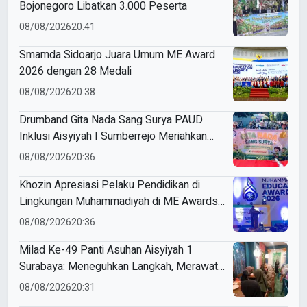
Bojonegoro Libatkan 3.000 Peserta
08/08/2026
20:41
Smamda Sidoarjo Juara Umum ME Award
2026 dengan 28 Medali
08/08/2026
20:38
Drumband Gita Nada Sang Surya PAUD
Inklusi Aisyiyah I Sumberrejo Meriahkan
Pawai Tunas Athfal Bojonegoro
08/08/2026
20:36
Khozin Apresiasi Pelaku Pendidikan di
Lingkungan Muhammadiyah di ME Awards
2026
08/08/2026
20:36
Milad Ke-49 Panti Asuhan Aisyiyah 1
Surabaya: Meneguhkan Langkah, Merawat
Amanah
08/08/2026
20:31