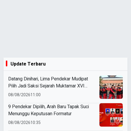
Update Terbaru
Datang Dinihari, Lima Pendekar Mudipat
Pilih Jadi Saksi Sejarah Muktamar XVI
Tapak Suci
08/08/2026
11:00
9 Pendekar Dipilih, Arah Baru Tapak Suci
Menunggu Keputusan Formatur
08/08/2026
10:35