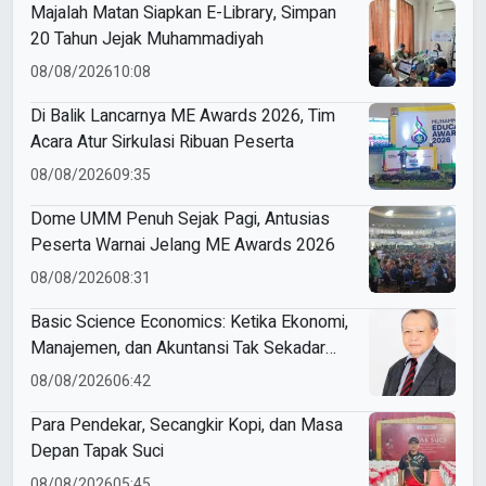
Majalah Matan Siapkan E-Library, Simpan
20 Tahun Jejak Muhammadiyah
08/08/2026
10:08
Di Balik Lancarnya ME Awards 2026, Tim
Acara Atur Sirkulasi Ribuan Peserta
08/08/2026
09:35
Dome UMM Penuh Sejak Pagi, Antusias
Peserta Warnai Jelang ME Awards 2026
08/08/2026
08:31
Basic Science Economics: Ketika Ekonomi,
Manajemen, dan Akuntansi Tak Sekadar
Bicara Angka
08/08/2026
06:42
Para Pendekar, Secangkir Kopi, dan Masa
Depan Tapak Suci
08/08/2026
05:45