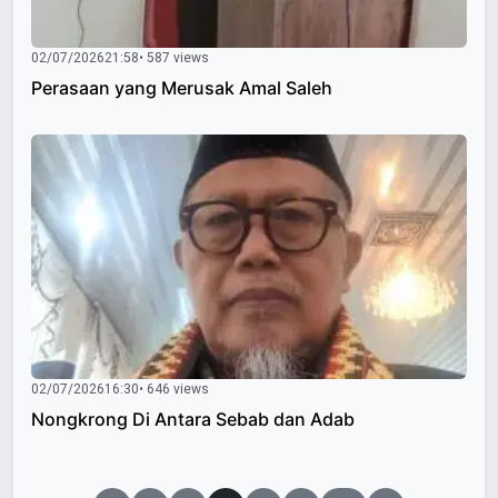
02/07/2026
21:58
• 587 views
Perasaan yang Merusak Amal Saleh
02/07/2026
16:30
• 646 views
Nongkrong Di Antara Sebab dan Adab
Paginasi