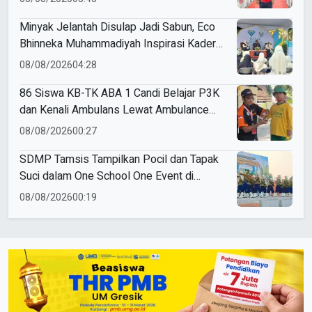
Minyak Jelantah Disulap Jadi Sabun, Eco
Bhinneka Muhammadiyah Inspirasi Kader
Nasyiatul Aisyiyah
08/08/2026
04:28
86 Siswa KB-TK ABA 1 Candi Belajar P3K
dan Kenali Ambulans Lewat Ambulance
Goes to Schools
08/08/2026
00:27
SDMP Tamsis Tampilkan Pocil dan Tapak
Suci dalam One School One Event di
Mojokerto
08/08/2026
00:19