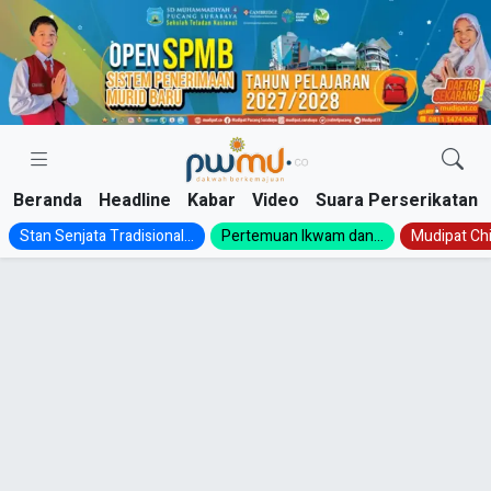
Skip
to
content
Beranda
Headline
Kabar
Video
Suara Perserikatan
Stan Senjata Tradisional...
Pertemuan Ikwam dan...
Mudipat Chil