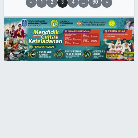
«
1
2
3
4
…
80
»
pos